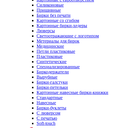
Силиконовые
Пришивные
Бирки без печати
Картонные со сгибом
Картонные бирки-хедеры
Люверсы
Светоотражающие с логотипом
Метериалы для бирок
Медицинские
Петли пластиковые
Пластиковые
Синтетические
Специализированные
Биркодержатели
Вырубные
Бирки-галстуки
Бирки-петельки
Картонные навесные бирки-книжки
Стандартные
Навесные
Бирки-буклеты
С люверсом
С печатью
Soft-touch