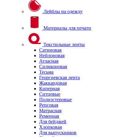
Лейблы на одежду
Материалы для печати
Текстильные ленты
Сатиновая
Нейлоновая
Атласная
Силиконовая
Тесьма
Георгиевская лента
Жаккардовая
Киперная
Ситцевые
Полиэстеровые
Репсовая
Матрасная
Ременная
Для бейджей
Хлопковая
Для выпускников