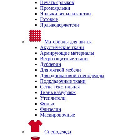
Печать ярлыков
Промоярлыки
Ярлыки вешалки-петли
Готовые
Ярлыкодержатели
Материалы для шитья
Акустические ткани
Армирующие материалы
Ветрозащитные ткани
Дублерин
Для мягкой мебели
Для одноразовой спецодежды
Подкладочные ткани
Сетка текстильная
Ткань камуфляж
Утеплители
Фильц
Флизелин
Маскировочные
Спецодежда