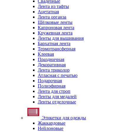
Свадебные
Лента из тафты
Ацетатная
Лента органза
Шёлковые ленты
Капроновая лента
Кружевная лента
Ленты для вышивания
Бархатная лента
Термотрансферная
Клеевая
Праздничная
Декоративная
Лента триколор
Атласная с печатью
Подарочная
Полиэфирная
Лента для строп
Ленты для медалей
Ленты отделочные
Этикетки для одежды
Жаккардовые
Нейлоновые