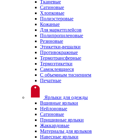
Тканевые
Сатиновые
Хлопковые
Полиэстеровые
Кожаные
Для маркетплейсов
Полипропиленовые
Резиновые
Этикетки-вешалки
Противокражные
Термотрансферные
Термоэтикетки
Самоклеящиеся
С объемным тиснением
Печатные
Ярлыки для одежды
Вшивные ярлыки
Нейлоновые
Сатиновые
Пришивные ярлыки
Жаккардовые
Материалы для ярлыков
Навесные ярлыки