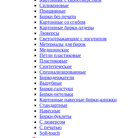
Силиконовые
Пришивные
Бирки без печати
Картонные со сгибом
Картонные бирки-хедеры
Люверсы
Светоотражающие с логотипом
Метериалы для бирок
Медицинские
Петли пластиковые
Пластиковые
Синтетические
Специализированные
Биркодержатели
Вырубные
Бирки-галстуки
Бирки-петельки
Картонные навесные бирки-книжки
Стандартные
Навесные
Бирки-буклеты
С люверсом
С печатью
Soft-touch