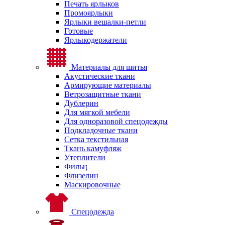
Печать ярлыков
Промоярлыки
Ярлыки вешалки-петли
Готовые
Ярлыкодержатели
Материалы для шитья
Акустические ткани
Армирующие материалы
Ветрозащитные ткани
Дублерин
Для мягкой мебели
Для одноразовой спецодежды
Подкладочные ткани
Сетка текстильная
Ткань камуфляж
Утеплители
Фильц
Флизелин
Маскировочные
Спецодежда