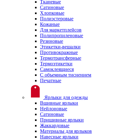
Тканевые
Сатиновые
Хлопковые
Полиэстеровые
Кожаные
Для маркетплейсов
Полипропиленовые
Резиновые
Этикетки-вешалки
Противокражные
Термотрансферные
Термоэтикетки
Самоклеящиеся
С объемным тиснением
Печатные
Ярлыки для одежды
Вшивные ярлыки
Нейлоновые
Сатиновые
Пришивные ярлыки
Жаккардовые
Материалы для ярлыков
Навесные ярлыки