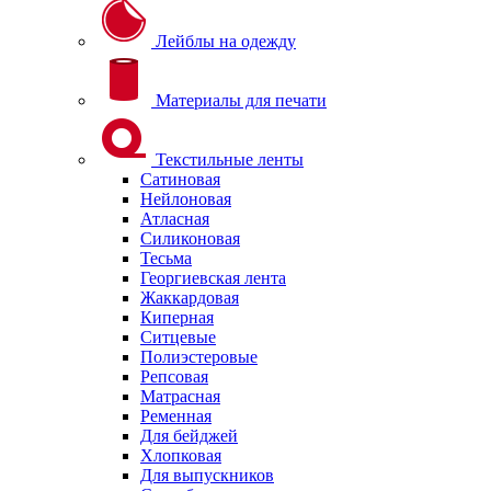
Лейблы на одежду
Материалы для печати
Текстильные ленты
Сатиновая
Нейлоновая
Атласная
Силиконовая
Тесьма
Георгиевская лента
Жаккардовая
Киперная
Ситцевые
Полиэстеровые
Репсовая
Матрасная
Ременная
Для бейджей
Хлопковая
Для выпускников