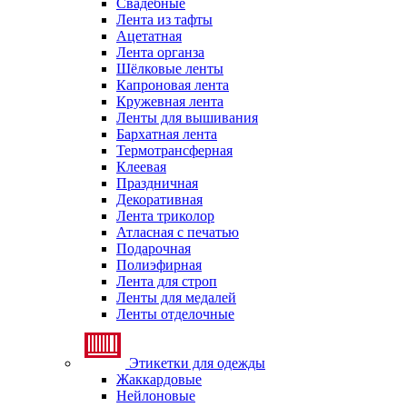
Свадебные
Лента из тафты
Ацетатная
Лента органза
Шёлковые ленты
Капроновая лента
Кружевная лента
Ленты для вышивания
Бархатная лента
Термотрансферная
Клеевая
Праздничная
Декоративная
Лента триколор
Атласная с печатью
Подарочная
Полиэфирная
Лента для строп
Ленты для медалей
Ленты отделочные
Этикетки для одежды
Жаккардовые
Нейлоновые