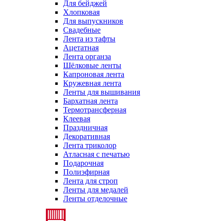
Для бейджей
Хлопковая
Для выпускников
Свадебные
Лента из тафты
Ацетатная
Лента органза
Шёлковые ленты
Капроновая лента
Кружевная лента
Ленты для вышивания
Бархатная лента
Термотрансферная
Клеевая
Праздничная
Декоративная
Лента триколор
Атласная с печатью
Подарочная
Полиэфирная
Лента для строп
Ленты для медалей
Ленты отделочные