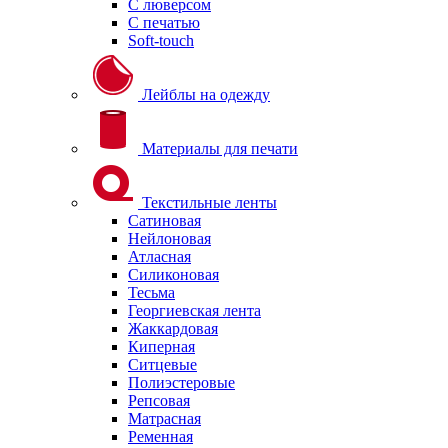
С люверсом
С печатью
Soft-touch
Лейблы на одежду
Материалы для печати
Текстильные ленты
Сатиновая
Нейлоновая
Атласная
Силиконовая
Тесьма
Георгиевская лента
Жаккардовая
Киперная
Ситцевые
Полиэстеровые
Репсовая
Матрасная
Ременная