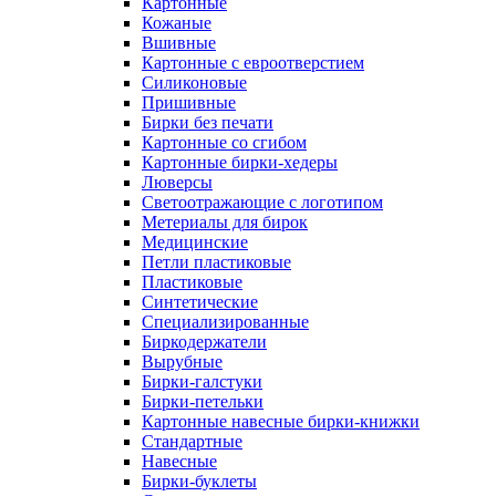
Картонные
Кожаные
Вшивные
Картонные с евроотверстием
Силиконовые
Пришивные
Бирки без печати
Картонные со сгибом
Картонные бирки-хедеры
Люверсы
Светоотражающие с логотипом
Метериалы для бирок
Медицинские
Петли пластиковые
Пластиковые
Синтетические
Специализированные
Биркодержатели
Вырубные
Бирки-галстуки
Бирки-петельки
Картонные навесные бирки-книжки
Стандартные
Навесные
Бирки-буклеты