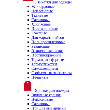
Этикетки для одежды
Жаккардовые
Нейлоновые
Тканевые
Сатиновые
Хлопковые
Полиэстеровые
Кожаные
Для маркетплейсов
Полипропиленовые
Резиновые
Этикетки-вешалки
Противокражные
Термотрансферные
Термоэтикетки
Самоклеящиеся
С объемным тиснением
Печатные
Ярлыки для одежды
Вшивные ярлыки
Нейлоновые
Сатиновые
Пришивные ярлыки