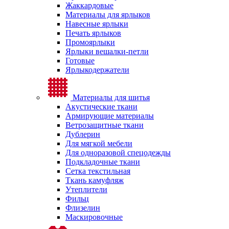
Жаккардовые
Материалы для ярлыков
Навесные ярлыки
Печать ярлыков
Промоярлыки
Ярлыки вешалки-петли
Готовые
Ярлыкодержатели
Материалы для шитья
Акустические ткани
Армирующие материалы
Ветрозащитные ткани
Дублерин
Для мягкой мебели
Для одноразовой спецодежды
Подкладочные ткани
Сетка текстильная
Ткань камуфляж
Утеплители
Фильц
Флизелин
Маскировочные