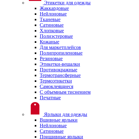
Этикетки для одежды
Жаккардовые
Нейлоновые
Тканевые
Сатиновые
Хлопковые
Полиэстеровые
Кожаные
Для маркетплейсов
Полипропиленовые
Резиновые
Этикетки-вешалки
Противокражные
Термотрансферные
Термоэтикетки
Самоклеящиеся
С объемным тиснением
Печатные
Ярлыки для одежды
Вшивные ярлыки
Нейлоновые
Сатиновые
Пришивные ярлыки