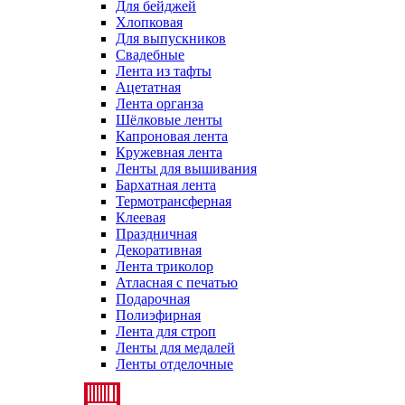
Для бейджей
Хлопковая
Для выпускников
Свадебные
Лента из тафты
Ацетатная
Лента органза
Шёлковые ленты
Капроновая лента
Кружевная лента
Ленты для вышивания
Бархатная лента
Термотрансферная
Клеевая
Праздничная
Декоративная
Лента триколор
Атласная с печатью
Подарочная
Полиэфирная
Лента для строп
Ленты для медалей
Ленты отделочные