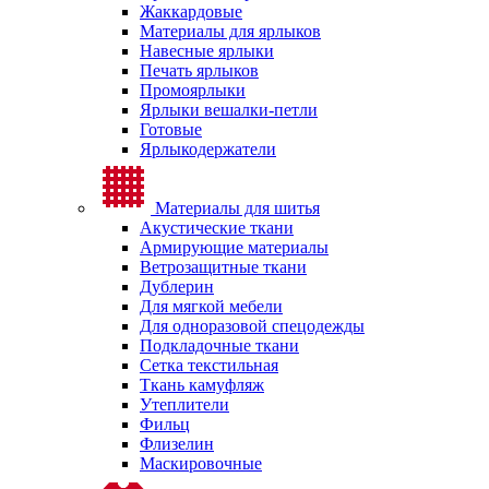
Жаккардовые
Материалы для ярлыков
Навесные ярлыки
Печать ярлыков
Промоярлыки
Ярлыки вешалки-петли
Готовые
Ярлыкодержатели
Материалы для шитья
Акустические ткани
Армирующие материалы
Ветрозащитные ткани
Дублерин
Для мягкой мебели
Для одноразовой спецодежды
Подкладочные ткани
Сетка текстильная
Ткань камуфляж
Утеплители
Фильц
Флизелин
Маскировочные