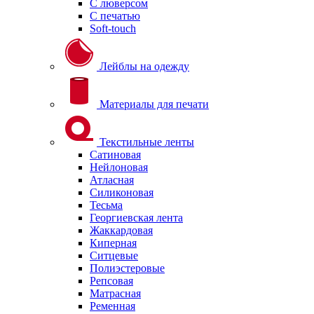
С люверсом
С печатью
Soft-touch
Лейблы на одежду
Материалы для печати
Текстильные ленты
Сатиновая
Нейлоновая
Атласная
Силиконовая
Тесьма
Георгиевская лента
Жаккардовая
Киперная
Ситцевые
Полиэстеровые
Репсовая
Матрасная
Ременная