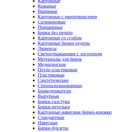
Картонные
Кожаные
Вшивные
Картонные с евроотверстием
Силиконовые
Пришивные
Бирки без печати
Картонные со сгибом
Картонные бирки-хедеры
Люверсы
Светоотражающие с логотипом
Метериалы для бирок
Медицинские
Петли пластиковые
Пластиковые
Синтетические
Специализированные
Биркодержатели
Вырубные
Бирки-галстуки
Бирки-петельки
Картонные навесные бирки-книжки
Стандартные
Навесные
Бирки-буклеты