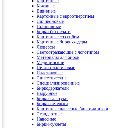
Картонные
Кожаные
Вшивные
Картонные с евроотверстием
Силиконовые
Пришивные
Бирки без печати
Картонные со сгибом
Картонные бирки-хедеры
Люверсы
Светоотражающие с логотипом
Метериалы для бирок
Медицинские
Петли пластиковые
Пластиковые
Синтетические
Специализированные
Биркодержатели
Вырубные
Бирки-галстуки
Бирки-петельки
Картонные навесные бирки-книжки
Стандартные
Навесные
Бирки-буклеты