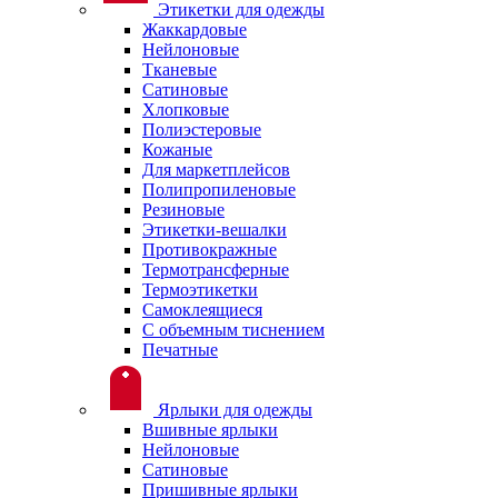
Этикетки для одежды
Жаккардовые
Нейлоновые
Тканевые
Сатиновые
Хлопковые
Полиэстеровые
Кожаные
Для маркетплейсов
Полипропиленовые
Резиновые
Этикетки-вешалки
Противокражные
Термотрансферные
Термоэтикетки
Самоклеящиеся
С объемным тиснением
Печатные
Ярлыки для одежды
Вшивные ярлыки
Нейлоновые
Сатиновые
Пришивные ярлыки