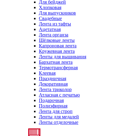
Для бейджей
Хлопковая
Для выпускников
Свадебные
Лента из тафты
Ацетатная
Лента органза
Шёлковые ленты
Капроновая лента
Кружевная лента
Ленты для вышивания
Бархатная лента
Термотрансферная
Клеевая
Праздничная
Декоративная
Лента триколор
Атласная с печатью
Подарочная
Полиэфирная
Лента для строп
Ленты для медалей
Ленты отделочные