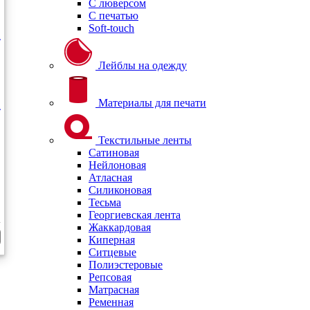
С люверсом
С печатью
Soft-touch
Лейблы на одежду
Материалы для печати
Текстильные ленты
Сатиновая
Нейлоновая
Атласная
Силиконовая
Тесьма
Георгиевская лента
Жаккардовая
Киперная
Ситцевые
Полиэстеровые
Репсовая
Матрасная
Ременная