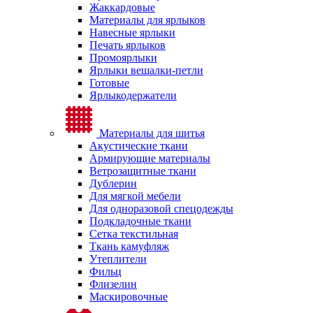
Жаккардовые
Материалы для ярлыков
Навесные ярлыки
Печать ярлыков
Промоярлыки
Ярлыки вешалки-петли
Готовые
Ярлыкодержатели
Материалы для шитья
Акустические ткани
Армирующие материалы
Ветрозащитные ткани
Дублерин
Для мягкой мебели
Для одноразовой спецодежды
Подкладочные ткани
Сетка текстильная
Ткань камуфляж
Утеплители
Фильц
Флизелин
Маскировочные