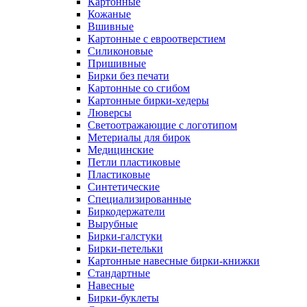
Картонные
Кожаные
Вшивные
Картонные с евроотверстием
Силиконовые
Пришивные
Бирки без печати
Картонные со сгибом
Картонные бирки-хедеры
Люверсы
Светоотражающие с логотипом
Метериалы для бирок
Медицинские
Петли пластиковые
Пластиковые
Синтетические
Специализированные
Биркодержатели
Вырубные
Бирки-галстуки
Бирки-петельки
Картонные навесные бирки-книжки
Стандартные
Навесные
Бирки-буклеты