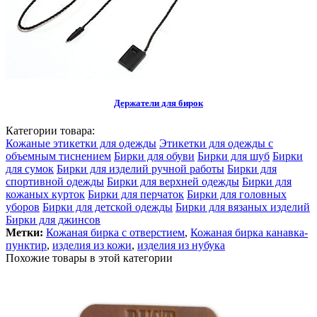
Держатели для бирок
Категории товара:
Кожаные этикетки для одежды
Этикетки для одежды с
объемным тиснением
Бирки для обуви
Бирки для шуб
Бирки
для сумок
Бирки для изделий ручной работы
Бирки для
спортивной одежды
Бирки для верхней одежды
Бирки для
кожаных курток
Бирки для перчаток
Бирки для головных
уборов
Бирки для детской одежды
Бирки для вязаных изделий
Бирки для джинсов
Метки:
Кожаная бирка с отверстием
,
Кожаная бирка канавка-
пунктир
,
изделия из кожи
,
изделия из нубука
Похожие товары в этой категории