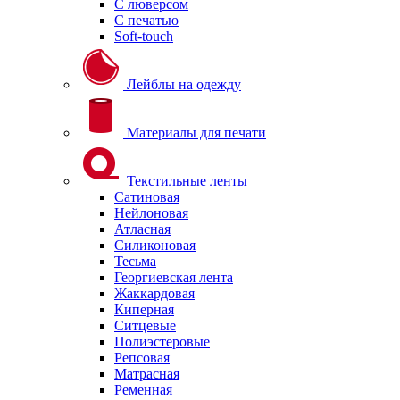
С люверсом
С печатью
Soft-touch
Лейблы на одежду
Материалы для печати
Текстильные ленты
Сатиновая
Нейлоновая
Атласная
Силиконовая
Тесьма
Георгиевская лента
Жаккардовая
Киперная
Ситцевые
Полиэстеровые
Репсовая
Матрасная
Ременная