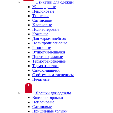
Этикетки для одежды
Жаккардовые
Нейлоновые
Тканевые
Сатиновые
Хлопковые
Полиэстеровые
Кожаные
Для маркетплейсов
Полипропиленовые
Резиновые
Этикетки-вешалки
Противокражные
Термотрансферные
Термоэтикетки
Самоклеящиеся
С объемным тиснением
Печатные
Ярлыки для одежды
Вшивные ярлыки
Нейлоновые
Сатиновые
Пришивные ярлыки