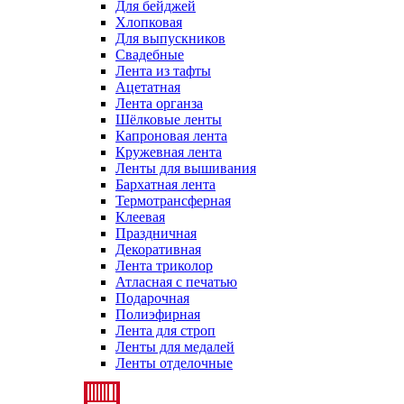
Для бейджей
Хлопковая
Для выпускников
Свадебные
Лента из тафты
Ацетатная
Лента органза
Шёлковые ленты
Капроновая лента
Кружевная лента
Ленты для вышивания
Бархатная лента
Термотрансферная
Клеевая
Праздничная
Декоративная
Лента триколор
Атласная с печатью
Подарочная
Полиэфирная
Лента для строп
Ленты для медалей
Ленты отделочные