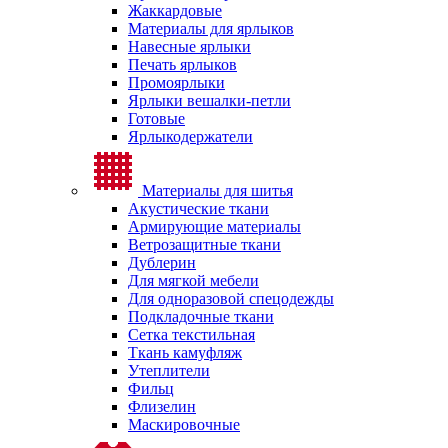
Жаккардовые
Материалы для ярлыков
Навесные ярлыки
Печать ярлыков
Промоярлыки
Ярлыки вешалки-петли
Готовые
Ярлыкодержатели
Материалы для шитья
Акустические ткани
Армирующие материалы
Ветрозащитные ткани
Дублерин
Для мягкой мебели
Для одноразовой спецодежды
Подкладочные ткани
Сетка текстильная
Ткань камуфляж
Утеплители
Фильц
Флизелин
Маскировочные