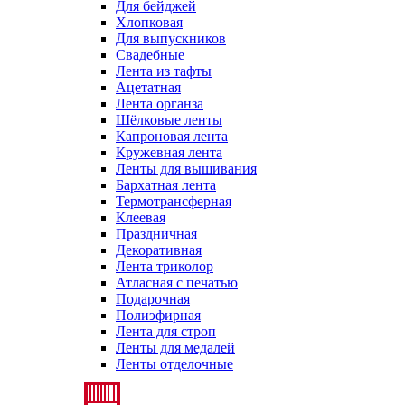
Для бейджей
Хлопковая
Для выпускников
Свадебные
Лента из тафты
Ацетатная
Лента органза
Шёлковые ленты
Капроновая лента
Кружевная лента
Ленты для вышивания
Бархатная лента
Термотрансферная
Клеевая
Праздничная
Декоративная
Лента триколор
Атласная с печатью
Подарочная
Полиэфирная
Лента для строп
Ленты для медалей
Ленты отделочные