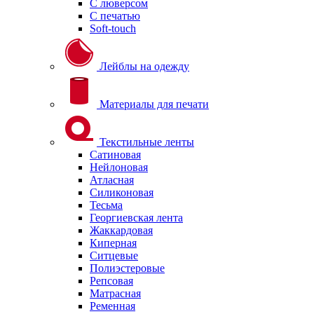
С люверсом
С печатью
Soft-touch
Лейблы на одежду
Материалы для печати
Текстильные ленты
Сатиновая
Нейлоновая
Атласная
Силиконовая
Тесьма
Георгиевская лента
Жаккардовая
Киперная
Ситцевые
Полиэстеровые
Репсовая
Матрасная
Ременная