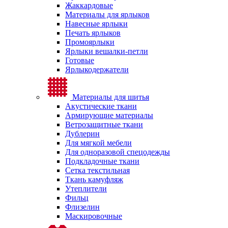
Жаккардовые
Материалы для ярлыков
Навесные ярлыки
Печать ярлыков
Промоярлыки
Ярлыки вешалки-петли
Готовые
Ярлыкодержатели
Материалы для шитья
Акустические ткани
Армирующие материалы
Ветрозащитные ткани
Дублерин
Для мягкой мебели
Для одноразовой спецодежды
Подкладочные ткани
Сетка текстильная
Ткань камуфляж
Утеплители
Фильц
Флизелин
Маскировочные