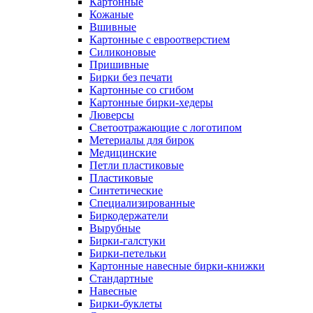
Картонные
Кожаные
Вшивные
Картонные с евроотверстием
Силиконовые
Пришивные
Бирки без печати
Картонные со сгибом
Картонные бирки-хедеры
Люверсы
Светоотражающие с логотипом
Метериалы для бирок
Медицинские
Петли пластиковые
Пластиковые
Синтетические
Специализированные
Биркодержатели
Вырубные
Бирки-галстуки
Бирки-петельки
Картонные навесные бирки-книжки
Стандартные
Навесные
Бирки-буклеты