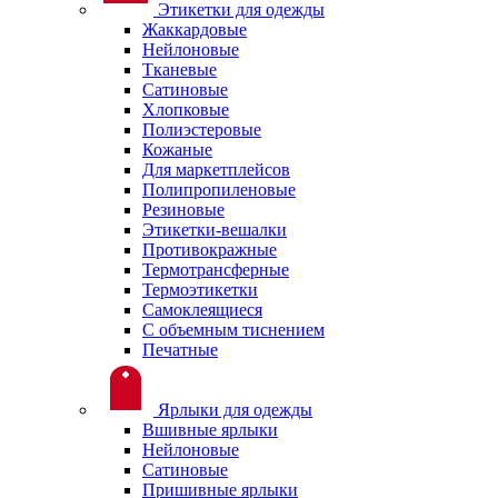
Этикетки для одежды
Жаккардовые
Нейлоновые
Тканевые
Сатиновые
Хлопковые
Полиэстеровые
Кожаные
Для маркетплейсов
Полипропиленовые
Резиновые
Этикетки-вешалки
Противокражные
Термотрансферные
Термоэтикетки
Самоклеящиеся
С объемным тиснением
Печатные
Ярлыки для одежды
Вшивные ярлыки
Нейлоновые
Сатиновые
Пришивные ярлыки