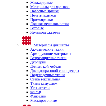
Жаккардовые
Материалы для ярлыков
Навесные ярлыки
Печать ярлыков
Промоярлыки
Ярлыки вешалки-петли
Готовые
Ярлыкодержатели
Материалы для шитья
Акустические ткани
Армирующие материалы
Ветрозащитные ткани
Дублерин
Для мягкой мебели
Для одноразовой спецодежды
Подкладочные ткани
Сетка текстильная
Ткань камуфляж
Утеплители
Фильц
Флизелин
Маскировочные