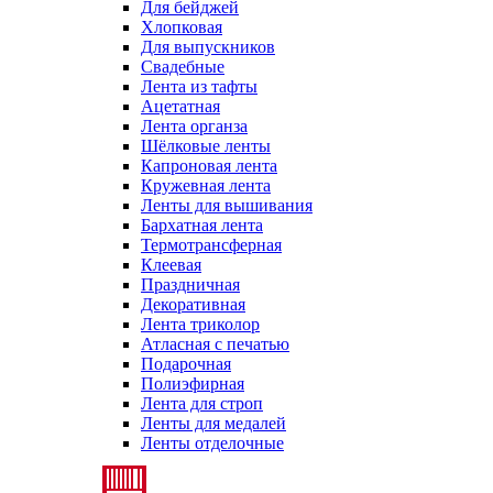
Для бейджей
Хлопковая
Для выпускников
Свадебные
Лента из тафты
Ацетатная
Лента органза
Шёлковые ленты
Капроновая лента
Кружевная лента
Ленты для вышивания
Бархатная лента
Термотрансферная
Клеевая
Праздничная
Декоративная
Лента триколор
Атласная с печатью
Подарочная
Полиэфирная
Лента для строп
Ленты для медалей
Ленты отделочные