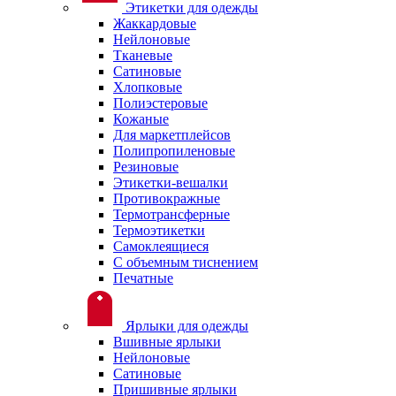
Этикетки для одежды
Жаккардовые
Нейлоновые
Тканевые
Сатиновые
Хлопковые
Полиэстеровые
Кожаные
Для маркетплейсов
Полипропиленовые
Резиновые
Этикетки-вешалки
Противокражные
Термотрансферные
Термоэтикетки
Самоклеящиеся
С объемным тиснением
Печатные
Ярлыки для одежды
Вшивные ярлыки
Нейлоновые
Сатиновые
Пришивные ярлыки