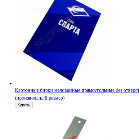
Картонные бирки 130х20 мм удлиненные из мелованного
картона с отверстием