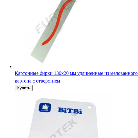
Картонные бирки навесные 60х80 мм со округлением угл
сверлением отверстия