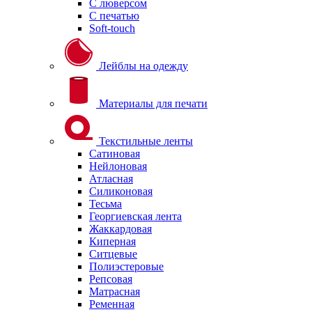
С люверсом
С печатью
Soft-touch
Лейблы на одежду
Материалы для печати
Текстильные ленты
Сатиновая
Нейлоновая
Атласная
Силиконовая
Тесьма
Георгиевская лента
Жаккардовая
Киперная
Ситцевые
Полиэстеровые
Репсовая
Матрасная
Ременная