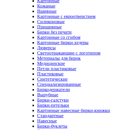
Картонные
Кожаные
Вшивные
Картонные с евроотверстием
Силиконовые
Пришивные
Бирки без печати
Картонные со сгибом
Картонные бирки-хедеры
Люверсы
Светоотражающие с логотипом
Метериалы для бирок
Медицинские
Петли пластиковые
Пластиковые
Синтетические
Специализированные
Биркодержатели
Вырубные
Бирки-галстуки
Бирки-петельки
Картонные навесные бирки-книжки
Стандартные
Навесные
Бирки-буклеты