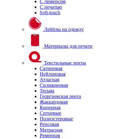
С люверсом
С печатью
Soft-touch
Лейблы на одежду
Материалы для печати
Текстильные ленты
Сатиновая
Нейлоновая
Атласная
Силиконовая
Тесьма
Георгиевская лента
Жаккардовая
Киперная
Ситцевые
Полиэстеровые
Репсовая
Матрасная
Ременная