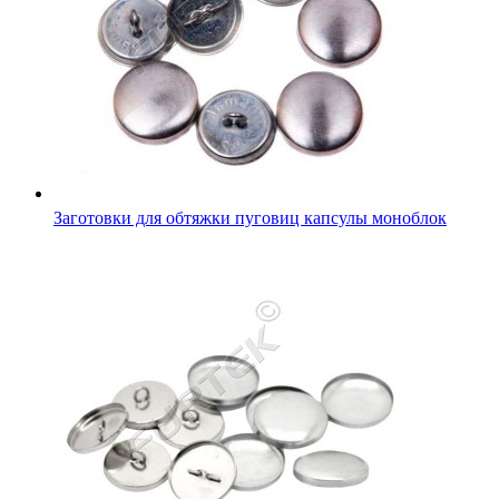
Заготовки для обтяжки пуговиц капсулы моноблок