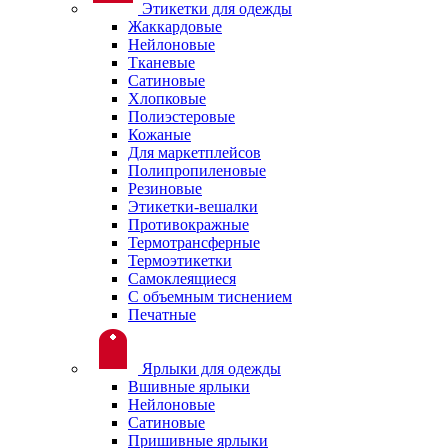
Этикетки для одежды
Жаккардовые
Нейлоновые
Тканевые
Сатиновые
Хлопковые
Полиэстеровые
Кожаные
Для маркетплейсов
Полипропиленовые
Резиновые
Этикетки-вешалки
Противокражные
Термотрансферные
Термоэтикетки
Самоклеящиеся
С объемным тиснением
Печатные
Ярлыки для одежды
Вшивные ярлыки
Нейлоновые
Сатиновые
Пришивные ярлыки