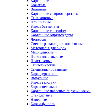
Картонные
Кожаные
Вшивные
Картонные с евроотверстием
Силиконовые
Пришивные
Бирки без печати
Картонные со сгибом
Картонные бирки-хедеры
Люверсы
Светоотражающие с логотипом
Метериалы для бирок
Медицинские
Петли пластиковые
Пластиковые
Синтетические
Специализированные
Биркодержатели
Вырубные
Бирки-галстуки
Бирки-петельки
Картонные навесные бирки-книжки
Стандартные
Навесные
Бирки-буклеты