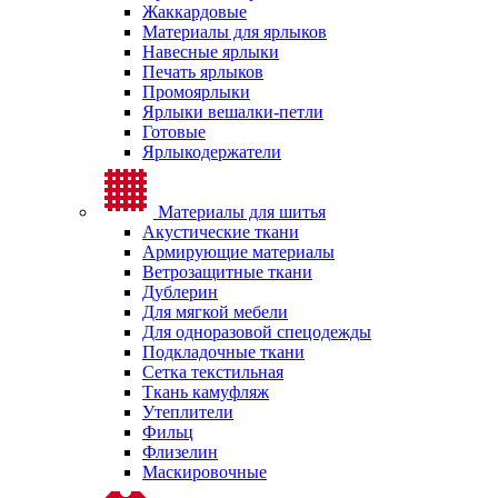
Жаккардовые
Материалы для ярлыков
Навесные ярлыки
Печать ярлыков
Промоярлыки
Ярлыки вешалки-петли
Готовые
Ярлыкодержатели
Материалы для шитья
Акустические ткани
Армирующие материалы
Ветрозащитные ткани
Дублерин
Для мягкой мебели
Для одноразовой спецодежды
Подкладочные ткани
Сетка текстильная
Ткань камуфляж
Утеплители
Фильц
Флизелин
Маскировочные