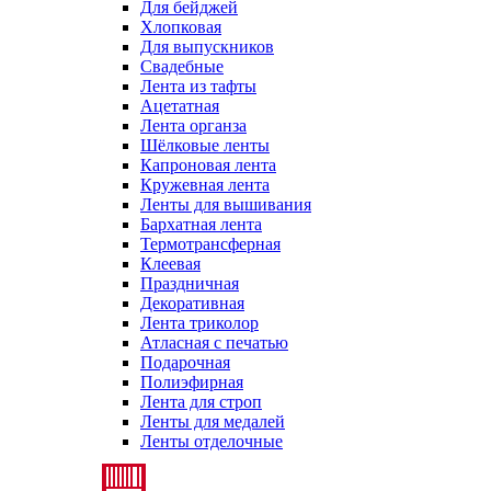
Для бейджей
Хлопковая
Для выпускников
Свадебные
Лента из тафты
Ацетатная
Лента органза
Шёлковые ленты
Капроновая лента
Кружевная лента
Ленты для вышивания
Бархатная лента
Термотрансферная
Клеевая
Праздничная
Декоративная
Лента триколор
Атласная с печатью
Подарочная
Полиэфирная
Лента для строп
Ленты для медалей
Ленты отделочные