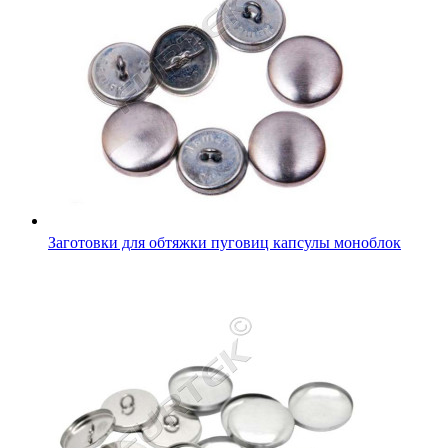
Заготовки для обтяжки пуговиц капсулы моноблок