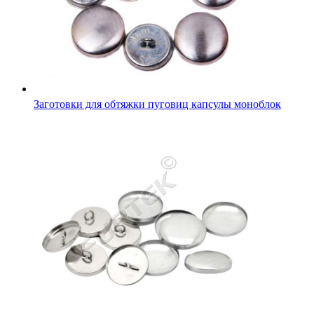
Заготовки для обтяжки пуговиц капсулы моноблок