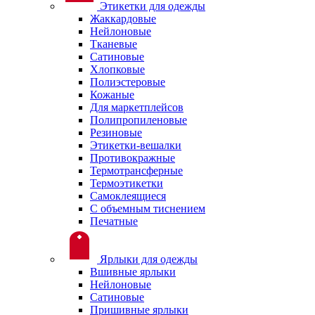
Этикетки для одежды
Жаккардовые
Нейлоновые
Тканевые
Сатиновые
Хлопковые
Полиэстеровые
Кожаные
Для маркетплейсов
Полипропиленовые
Резиновые
Этикетки-вешалки
Противокражные
Термотрансферные
Термоэтикетки
Самоклеящиеся
С объемным тиснением
Печатные
Ярлыки для одежды
Вшивные ярлыки
Нейлоновые
Сатиновые
Пришивные ярлыки