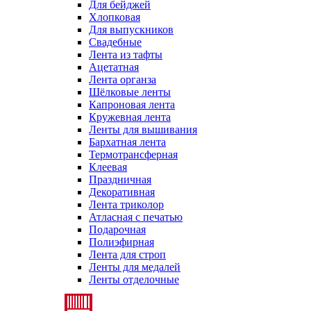
Для бейджей
Хлопковая
Для выпускников
Свадебные
Лента из тафты
Ацетатная
Лента органза
Шёлковые ленты
Капроновая лента
Кружевная лента
Ленты для вышивания
Бархатная лента
Термотрансферная
Клеевая
Праздничная
Декоративная
Лента триколор
Атласная с печатью
Подарочная
Полиэфирная
Лента для строп
Ленты для медалей
Ленты отделочные