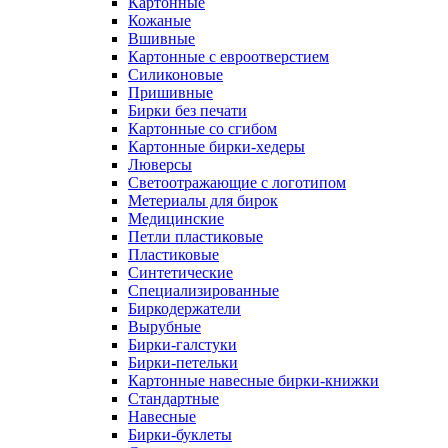
Картонные
Кожаные
Вшивные
Картонные с евроотверстием
Силиконовые
Пришивные
Бирки без печати
Картонные со сгибом
Картонные бирки-хедеры
Люверсы
Светоотражающие с логотипом
Метериалы для бирок
Медицинские
Петли пластиковые
Пластиковые
Синтетические
Специализированные
Биркодержатели
Вырубные
Бирки-галстуки
Бирки-петельки
Картонные навесные бирки-книжки
Стандартные
Навесные
Бирки-буклеты