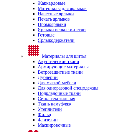
Жаккардовые
Материалы для ярлыков
Навесные ярлыки
Печать ярлыков
Промоярлыки
Ярлыки вешалки-петли
Готовые
Ярлыкодержатели
Материалы для шитья
Акустические ткани
Армирующие материалы
Ветрозащитные ткани
Дублерин
Для мягкой мебели
Для одноразовой спецодежды
Подкладочные ткани
Сетка текстильная
Ткань камуфляж
Утеплители
Фильц
Флизелин
Маскировочные