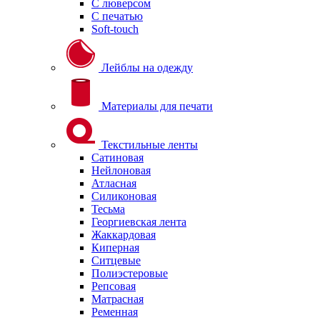
С люверсом
С печатью
Soft-touch
Лейблы на одежду
Материалы для печати
Текстильные ленты
Сатиновая
Нейлоновая
Атласная
Силиконовая
Тесьма
Георгиевская лента
Жаккардовая
Киперная
Ситцевые
Полиэстеровые
Репсовая
Матрасная
Ременная