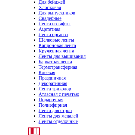
Для бейджей
Хлопковая
Для выпускников
Свадебные
Лента из тафты
Ацетатная
Лента органза
Шёлковые ленты
Капроновая лента
Кружевная лента
Ленты для вышивания
Бархатная лента
Термотрансферная
Клеевая
Праздничная
Декоративная
Лента триколор
Атласная с печатью
Подарочная
Полиэфирная
Лента для строп
Ленты для медалей
Ленты отделочные