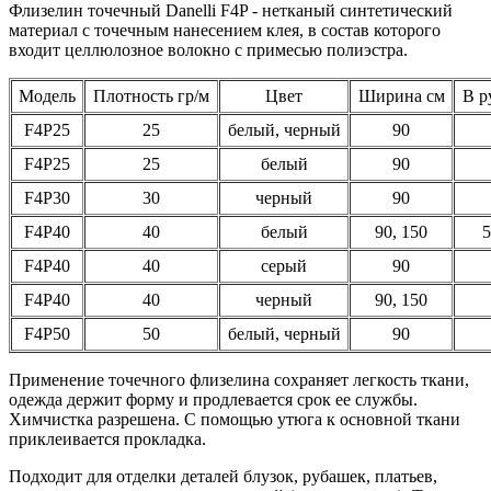
Флизелин точечный Danelli F4P - нетканый синтетический
материал с точечным нанесением клея, в состав которого
входит целлюлозное волокно с примесью полиэстра.
Модель
Плотность гр/м
Цвет
Ширина см
В р
F4P25
25
белый, черный
90
F4P25
25
белый
90
F4P30
30
черный
90
F4P40
40
белый
90, 150
5
F4P40
40
серый
90
F4P40
40
черный
90, 150
F4P50
50
белый, черный
90
Применение точечного флизелина сохраняет легкость ткани,
одежда держит форму и продлевается срок ее службы.
Химчистка разрешена. С помощью утюга к основной ткани
приклеивается прокладка.
Подходит для отделки деталей блузок, рубашек, платьев,