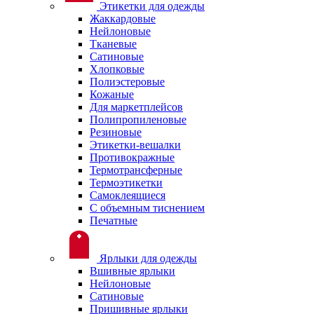
Этикетки для одежды
Жаккардовые
Нейлоновые
Тканевые
Сатиновые
Хлопковые
Полиэстеровые
Кожаные
Для маркетплейсов
Полипропиленовые
Резиновые
Этикетки-вешалки
Противокражные
Термотрансферные
Термоэтикетки
Самоклеящиеся
С объемным тиснением
Печатные
Ярлыки для одежды
Вшивные ярлыки
Нейлоновые
Сатиновые
Пришивные ярлыки