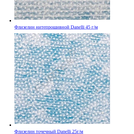
Флизелин нитепрошивной Danelli 45 г/м
Флизелин точечный Danelli 25г/м