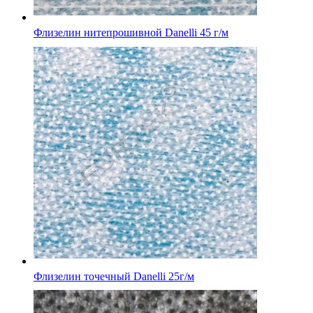
Флизелин нитепрошивной Danelli 45 г/м
Флизелин точечный Danelli 25г/м