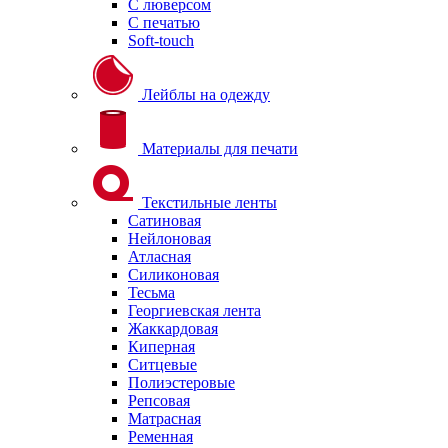
С люверсом
С печатью
Soft-touch
Лейблы на одежду
Материалы для печати
Текстильные ленты
Сатиновая
Нейлоновая
Атласная
Силиконовая
Тесьма
Георгиевская лента
Жаккардовая
Киперная
Ситцевые
Полиэстеровые
Репсовая
Матрасная
Ременная