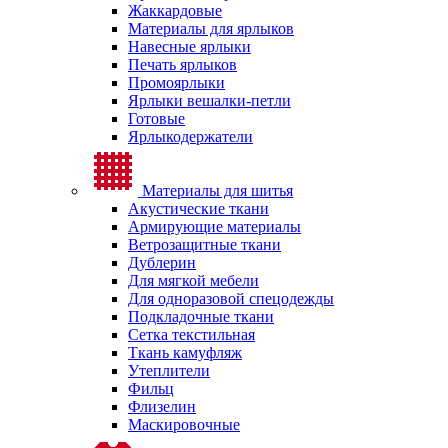
Жаккардовые
Материалы для ярлыков
Навесные ярлыки
Печать ярлыков
Промоярлыки
Ярлыки вешалки-петли
Готовые
Ярлыкодержатели
Материалы для шитья
Акустические ткани
Армирующие материалы
Ветрозащитные ткани
Дублерин
Для мягкой мебели
Для одноразовой спецодежды
Подкладочные ткани
Сетка текстильная
Ткань камуфляж
Утеплители
Фильц
Флизелин
Маскировочные