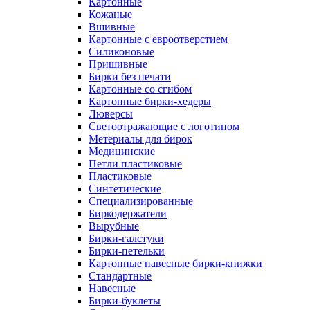
Картонные
Кожаные
Вшивные
Картонные с евроотверстием
Силиконовые
Пришивные
Бирки без печати
Картонные со сгибом
Картонные бирки-хедеры
Люверсы
Светоотражающие с логотипом
Метериалы для бирок
Медицинские
Петли пластиковые
Пластиковые
Синтетические
Специализированные
Биркодержатели
Вырубные
Бирки-галстуки
Бирки-петельки
Картонные навесные бирки-книжки
Стандартные
Навесные
Бирки-буклеты