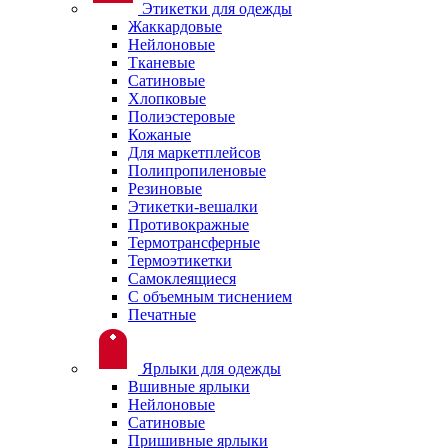
Этикетки для одежды
Жаккардовые
Нейлоновые
Тканевые
Сатиновые
Хлопковые
Полиэстеровые
Кожаные
Для маркетплейсов
Полипропиленовые
Резиновые
Этикетки-вешалки
Противокражные
Термотрансферные
Термоэтикетки
Самоклеящиеся
С объемным тиснением
Печатные
Ярлыки для одежды
Вшивные ярлыки
Нейлоновые
Сатиновые
Пришивные ярлыки