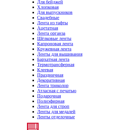
Для бейджей
Хлопковая
Для выпускников
Свадебные
Лента из тафты
Ацетатная
Лента органза
Шёлковые ленты
Капроновая лента
Кружевная лента
Ленты для вышивания
Бархатная лента
Термотрансферная
Клеевая
Праздничная
Декоративная
Лента триколор
Атласная с печатью
Подарочная
Полиэфирная
Лента для строп
Ленты для медалей
Ленты отделочные