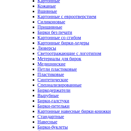
Картонные
Кожаные
Вшивные
Картонные с евроотверстием
Силиконовые
Пришивные
Бирки без печати
Картонные со сгибом
Картонные бирки-хедеры
Люверсы
Светоотражающие с логотипом
Метериалы для бирок
Медицинские
Петли пластиковые
Пластиковые
Синтетические
Специализированные
Биркодержатели
Вырубные
Бирки-галстуки
Бирки-петельки
Картонные навесные бирки-книжки
Стандартные
Навесные
Бирки-буклеты