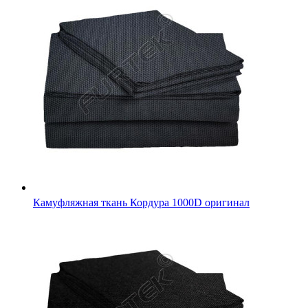
Ткань камуфляж Оксфорд 600D ПУ 72T черный