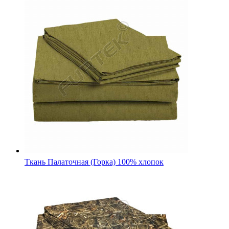
Камуфляжная ткань Оксфорд 600 ПУ "Камыш Осока"