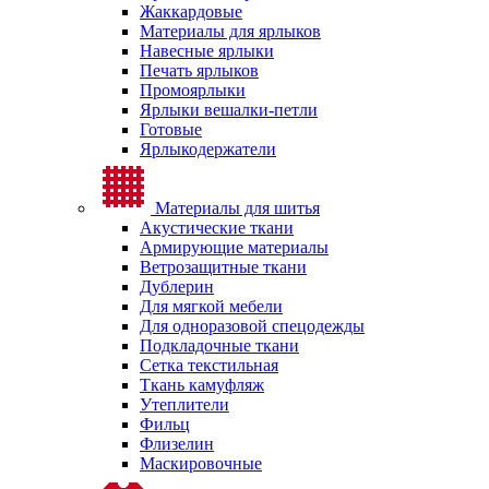
Жаккардовые
Материалы для ярлыков
Навесные ярлыки
Печать ярлыков
Промоярлыки
Ярлыки вешалки-петли
Готовые
Ярлыкодержатели
Материалы для шитья
Акустические ткани
Армирующие материалы
Ветрозащитные ткани
Дублерин
Для мягкой мебели
Для одноразовой спецодежды
Подкладочные ткани
Сетка текстильная
Ткань камуфляж
Утеплители
Фильц
Флизелин
Маскировочные