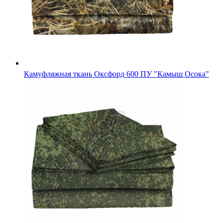
Ткань камуфляж "Грета" Смесовая (80%пэ / 20%хл), Циф
Зеленая