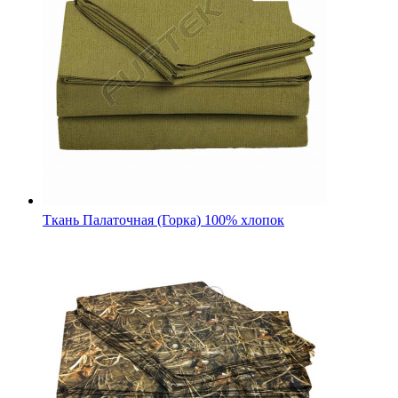
Камуфляжная ткань Оксфорд 600 ПУ "Камыш Осока"