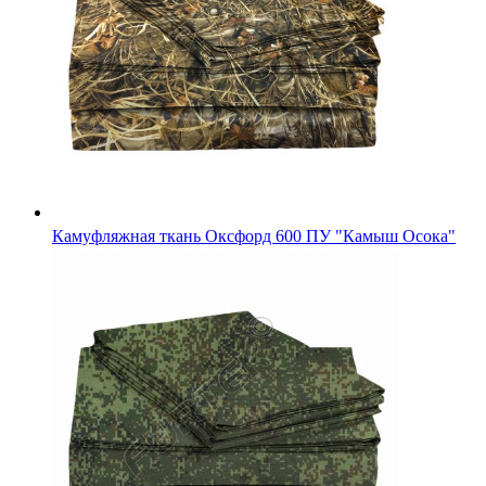
Ткань камуфляж "Грета" Смесовая (80%пэ / 20%хл), Циф
Зеленая