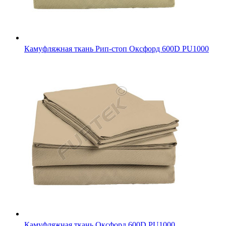
Камуфляжная ткань Оксфорд 600D PU1000
Камуфляжная ткань Кордура (Кордон C900), "Арктика"