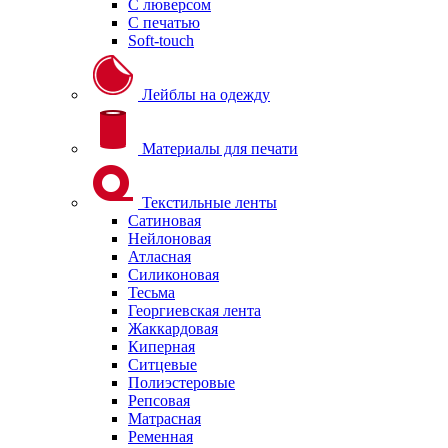
С люверсом
С печатью
Soft-touch
Лейблы на одежду
Материалы для печати
Текстильные ленты
Сатиновая
Нейлоновая
Атласная
Силиконовая
Тесьма
Георгиевская лента
Жаккардовая
Киперная
Ситцевые
Полиэстеровые
Репсовая
Матрасная
Ременная