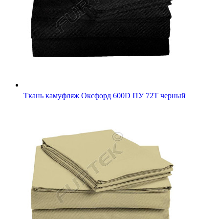
Камуфляжная ткань Рип-стоп Оксфорд 600D PU1000