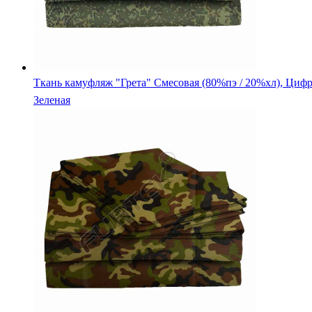
Камуфляжная ткань Оксфорд 600 ПУ, "Нато Зеленый"