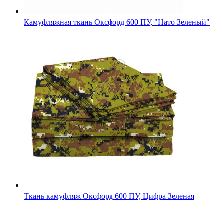
Ткань камуфляж Оксфорд 600 ПУ, Цифра Зеленая
Камуфляжная ткань Кордура 1000D оригинал