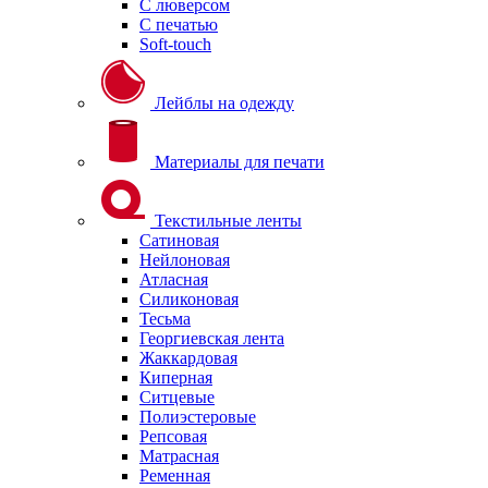
С люверсом
С печатью
Soft-touch
Лейблы на одежду
Материалы для печати
Текстильные ленты
Сатиновая
Нейлоновая
Атласная
Силиконовая
Тесьма
Георгиевская лента
Жаккардовая
Киперная
Ситцевые
Полиэстеровые
Репсовая
Матрасная
Ременная