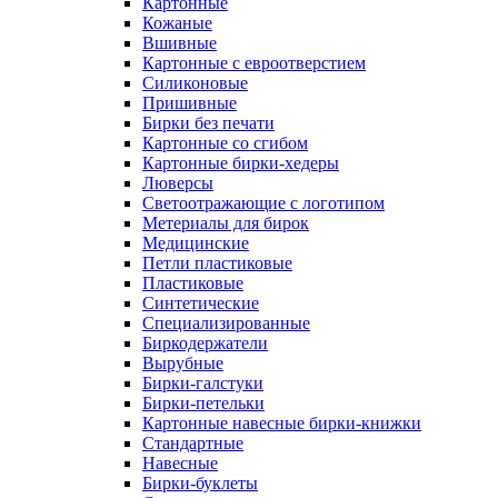
Картонные
Кожаные
Вшивные
Картонные с евроотверстием
Силиконовые
Пришивные
Бирки без печати
Картонные со сгибом
Картонные бирки-хедеры
Люверсы
Светоотражающие с логотипом
Метериалы для бирок
Медицинские
Петли пластиковые
Пластиковые
Синтетические
Специализированные
Биркодержатели
Вырубные
Бирки-галстуки
Бирки-петельки
Картонные навесные бирки-книжки
Стандартные
Навесные
Бирки-буклеты