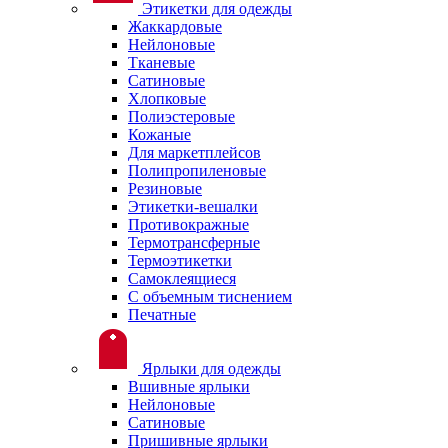
Этикетки для одежды
Жаккардовые
Нейлоновые
Тканевые
Сатиновые
Хлопковые
Полиэстеровые
Кожаные
Для маркетплейсов
Полипропиленовые
Резиновые
Этикетки-вешалки
Противокражные
Термотрансферные
Термоэтикетки
Самоклеящиеся
С объемным тиснением
Печатные
Ярлыки для одежды
Вшивные ярлыки
Нейлоновые
Сатиновые
Пришивные ярлыки