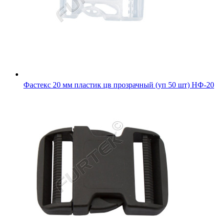
Фастекс 20 мм пластик цв прозрачный (уп 50 шт) НФ-20