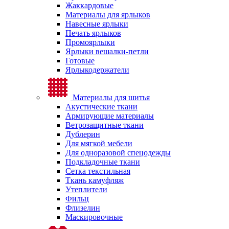
Жаккардовые
Материалы для ярлыков
Навесные ярлыки
Печать ярлыков
Промоярлыки
Ярлыки вешалки-петли
Готовые
Ярлыкодержатели
Материалы для шитья
Акустические ткани
Армирующие материалы
Ветрозащитные ткани
Дублерин
Для мягкой мебели
Для одноразовой спецодежды
Подкладочные ткани
Сетка текстильная
Ткань камуфляж
Утеплители
Фильц
Флизелин
Маскировочные