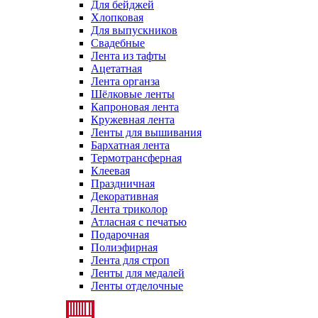
Для бейджей
Хлопковая
Для выпускников
Свадебные
Лента из тафты
Ацетатная
Лента органза
Шёлковые ленты
Капроновая лента
Кружевная лента
Ленты для вышивания
Бархатная лента
Термотрансферная
Клеевая
Праздничная
Декоративная
Лента триколор
Атласная с печатью
Подарочная
Полиэфирная
Лента для строп
Ленты для медалей
Ленты отделочные