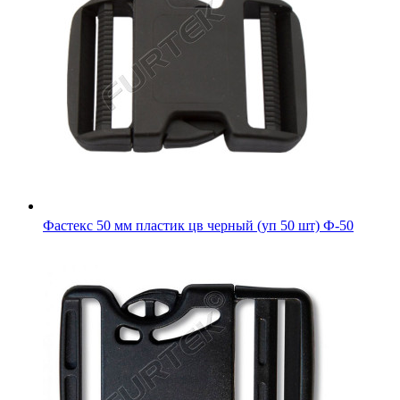
Фастекс 50 мм пластик цв черный (уп 50 шт) Ф-50