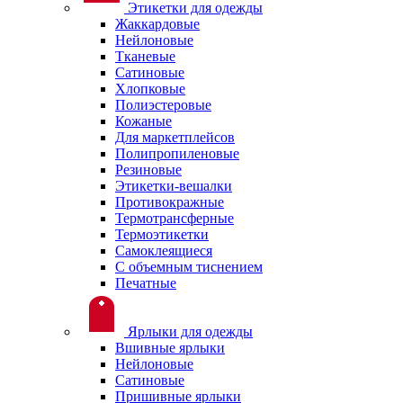
Этикетки для одежды
Жаккардовые
Нейлоновые
Тканевые
Сатиновые
Хлопковые
Полиэстеровые
Кожаные
Для маркетплейсов
Полипропиленовые
Резиновые
Этикетки-вешалки
Противокражные
Термотрансферные
Термоэтикетки
Самоклеящиеся
С объемным тиснением
Печатные
Ярлыки для одежды
Вшивные ярлыки
Нейлоновые
Сатиновые
Пришивные ярлыки