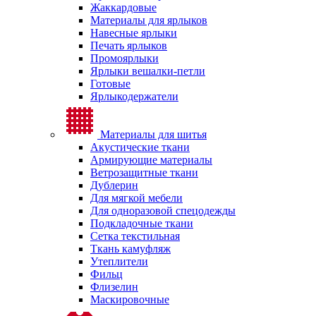
Жаккардовые
Материалы для ярлыков
Навесные ярлыки
Печать ярлыков
Промоярлыки
Ярлыки вешалки-петли
Готовые
Ярлыкодержатели
Материалы для шитья
Акустические ткани
Армирующие материалы
Ветрозащитные ткани
Дублерин
Для мягкой мебели
Для одноразовой спецодежды
Подкладочные ткани
Сетка текстильная
Ткань камуфляж
Утеплители
Фильц
Флизелин
Маскировочные