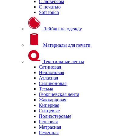
С люверсом
С печатью
Soft-touch
Лейблы на одежду
Материалы для печати
Текстильные ленты
Сатиновая
Нейлоновая
Атласная
Силиконовая
Тесьма
Георгиевская лента
Жаккардовая
Киперная
Ситцевые
Полиэстеровые
Репсовая
Матрасная
Ременная