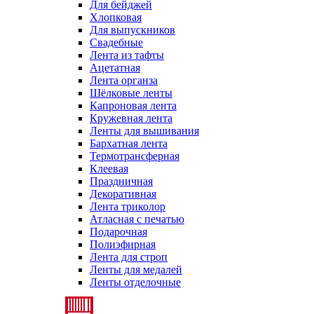
Для бейджей
Хлопковая
Для выпускников
Свадебные
Лента из тафты
Ацетатная
Лента органза
Шёлковые ленты
Капроновая лента
Кружевная лента
Ленты для вышивания
Бархатная лента
Термотрансферная
Клеевая
Праздничная
Декоративная
Лента триколор
Атласная с печатью
Подарочная
Полиэфирная
Лента для строп
Ленты для медалей
Ленты отделочные