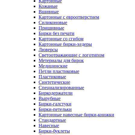
Картонные
Кожаные
Вшивные
Картонные с евроотверстием
Силиконовые
Пришивные
Бирки без печати
Картонные со сгибом
Картонные бирки-хедеры
Люверсы
Светоотражающие с логотипом
Метериалы для бирок
Медицинские
Петли пластиковые
Пластиковые
Синтетические
Специализированные
Биркодержатели
Вырубные
Бирки-галстуки
Бирки-петельки
Картонные навесные бирки-книжки
Стандартные
Навесные
Бирки-буклеты