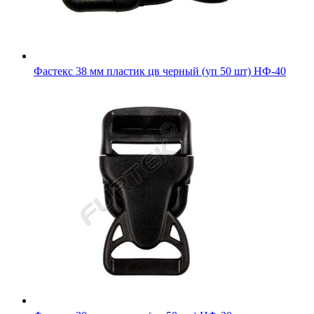
Фастекс 38 мм пластик цв черный (уп 50 шт) НФ-40