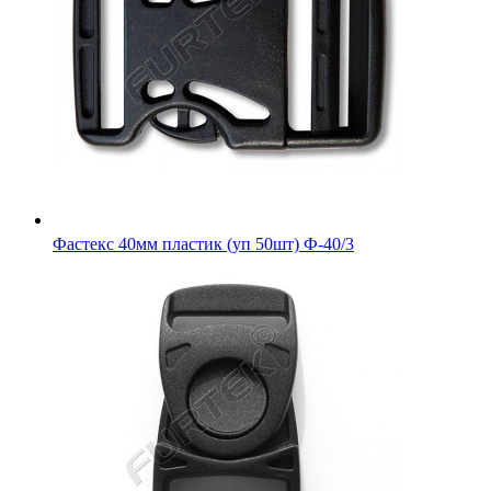
Фастекс 40мм пластик (уп 50шт) Ф-40/3