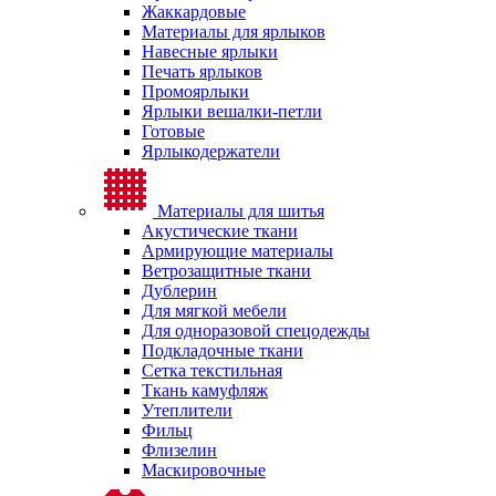
Жаккардовые
Материалы для ярлыков
Навесные ярлыки
Печать ярлыков
Промоярлыки
Ярлыки вешалки-петли
Готовые
Ярлыкодержатели
Материалы для шитья
Акустические ткани
Армирующие материалы
Ветрозащитные ткани
Дублерин
Для мягкой мебели
Для одноразовой спецодежды
Подкладочные ткани
Сетка текстильная
Ткань камуфляж
Утеплители
Фильц
Флизелин
Маскировочные