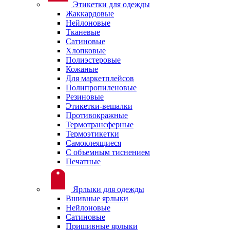
Этикетки для одежды
Жаккардовые
Нейлоновые
Тканевые
Сатиновые
Хлопковые
Полиэстеровые
Кожаные
Для маркетплейсов
Полипропиленовые
Резиновые
Этикетки-вешалки
Противокражные
Термотрансферные
Термоэтикетки
Самоклеящиеся
С объемным тиснением
Печатные
Ярлыки для одежды
Вшивные ярлыки
Нейлоновые
Сатиновые
Пришивные ярлыки