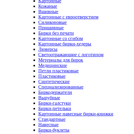
Картонные
Кожаные
Вшивные
Картонные с евроотверстием
Силиконовые
Пришивные
Бирки без печати
Картонные со сгибом
Картонные бирки-хедеры
Люверсы
Светоотражающие с логотипом
Метериалы для бирок
Медицинские
Петли пластиковые
Пластиковые
Синтетические
Специализированные
Биркодержатели
Вырубные
Бирки-галстуки
Бирки-петельки
Картонные навесные бирки-книжки
Стандартные
Навесные
Бирки-буклеты