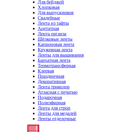
Для бейджей
Хлопковая
Для выпускников
Свадебные
Лента из тафты
Ацетатная
Лента органза
Шёлковые ленты
Капроновая лента
Кружевная лента
Ленты для вышивания
Бархатная лента
Термотрансферная
Клеевая
Праздничная
Декоративная
Лента триколор
Атласная с печатью
Подарочная
Полиэфирная
Лента для строп
Ленты для медалей
Ленты отделочные