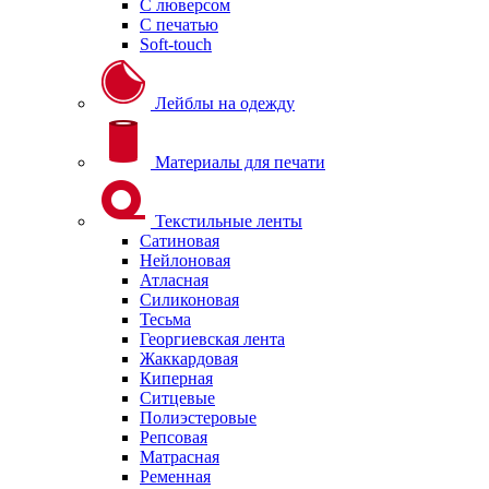
С люверсом
С печатью
Soft-touch
Лейблы на одежду
Материалы для печати
Текстильные ленты
Сатиновая
Нейлоновая
Атласная
Силиконовая
Тесьма
Георгиевская лента
Жаккардовая
Киперная
Ситцевые
Полиэстеровые
Репсовая
Матрасная
Ременная