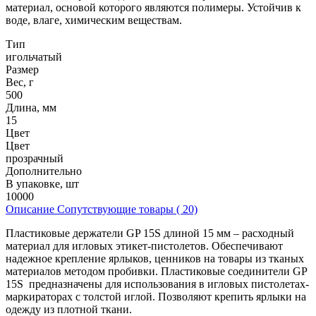
материал, основой которого являются полимеры. Устойчив к
воде, влаге, химическим веществам.
Тип
игольчатый
Размер
Вес, г
500
Длина, мм
15
Цвет
Цвет
прозрачный
Дополнительно
В упаковке, шт
10000
Описание
Сопутствующие товары ( 20)
Пластиковые держатели GP 15S длиной 15 мм – расходный
материал для игловых этикет-пистолетов. Обеспечивают
надежное крепление ярлыков, ценников на товары из тканых
материалов методом пробивки. Пластиковые соединители GP
15S предназначены для использования в игловых пистолетах-
маркираторах с толстой иглой. Позволяют крепить ярлыки на
одежду из плотной ткани.