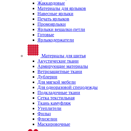
Жаккардовые
Материалы для ярлыков
Навесные ярлыки
Печать ярлыков
Промоярлыки
Ярлыки вешалки-петли
Готовые
Ярлыкодержатели
Материалы для шитья
Акустические ткани
Армирующие материалы
Ветрозащитные ткани
Дублерин
Для мягкой мебели
Для одноразовой спецодежды
Подкладочные ткани
Сетка текстильная
Ткань камуфляж
Утеплители
Фильц
Флизелин
Маскировочные