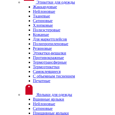
Этикетки для одежды
Жаккардовые
Нейлоновые
Тканевые
Сатиновые
Хлопковые
Полиэстеровые
Кожаные
Для маркетплейсов
Полипропиленовые
Резиновые
Этикетки-вешалки
Противокражные
Термотрансферные
Термоэтикетки
Самоклеящиеся
С объемным тиснением
Печатные
Ярлыки для одежды
Вшивные ярлыки
Нейлоновые
Сатиновые
Пришивные ярлыки