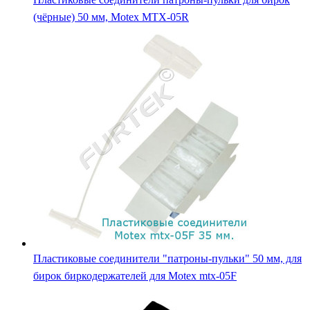
(чёрные) 50 мм, Motex MTX-05R
Пластиковые соединители "патроны-пульки" 50 мм, для
бирок биркодержателей для Motex mtx-05F