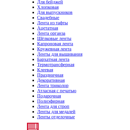
Для бейджей
Хлопковая
Для выпускников
Свадебные
Лента из тафты
Ацетатная
Лента органза
Шёлковые ленты
Капроновая лента
Кружевная лента
Ленты для вышивания
Бархатная лента
Термотрансферная
Клеевая
Праздничная
Декоративная
Лента триколор
Атласная с печатью
Подарочная
Полиэфирная
Лента для строп
Ленты для медалей
Ленты отделочные