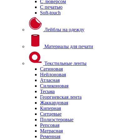
С люверсом
С печатью
Soft-touch
Лейблы на одежду
Материалы для печати
Текстильные ленты
Сатиновая
Нейлоновая
Атласная
Силиконовая
Тесьма
Георгиевская лента
Жаккардовая
Киперная
Ситцевые
Полиэстеровые
Репсовая
Матрасная
Ременная