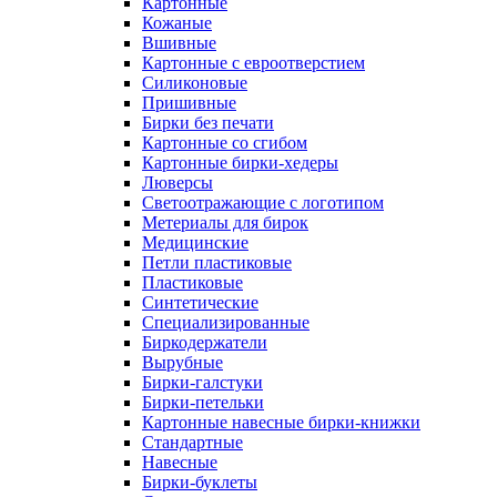
Картонные
Кожаные
Вшивные
Картонные с евроотверстием
Силиконовые
Пришивные
Бирки без печати
Картонные со сгибом
Картонные бирки-хедеры
Люверсы
Светоотражающие с логотипом
Метериалы для бирок
Медицинские
Петли пластиковые
Пластиковые
Синтетические
Специализированные
Биркодержатели
Вырубные
Бирки-галстуки
Бирки-петельки
Картонные навесные бирки-книжки
Стандартные
Навесные
Бирки-буклеты