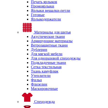
Печать ярлыков
Промоярлыки
Ярлыки вешалки-петли
Готовые
Ярлыкодержатели
Материалы для шитья
Акустические ткани
Армирующие материалы
Ветрозащитные ткани
Дублерин
Для мягкой мебели
Для одноразовой спецодежды
Подкладочные ткани
Сетка текстильная
Ткань камуфляж
Утеплители
Фильц
Флизелин
Маскировочные
Спецодежда