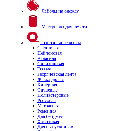
Лейблы на одежду
Материалы для печати
Текстильные ленты
Сатиновая
Нейлоновая
Атласная
Силиконовая
Тесьма
Георгиевская лента
Жаккардовая
Киперная
Ситцевые
Полиэстеровые
Репсовая
Матрасная
Ременная
Для бейджей
Хлопковая
Для выпускников