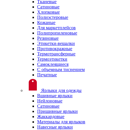
Тканевые
Сатиновые
Хлопковые
Полиэстеровые
Кожаные
Для маркетплейсов
Полипропиленовые
Резиновые
Этикетки-вешалки
Противокражные
Термотрансферные
Термоэтикетки
Самоклеящиеся
С объемным тиснением
Печатные
Ярлыки для одежды
Вшивные ярлыки
Нейлоновые
Сатиновые
Пришивные ярлыки
Жаккардовые
Материалы для ярлыков
Навесные ярлыки