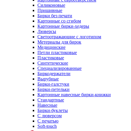
Силиконовые
Пришивные
Бирки без печати
Картонные со сгибом
Картонные бирки-хедеры
Люверсы
Светоотражающие с логотипом
Метериалы для бирок
Медицинские
Петли пластиковые
Пластиковые
Синтетические
Специализированные
Биркодержатели
Вырубные
Бирки-галстуки
Бирки-петельки
Картонные навесные бирки-книжки
Стандартные
Навесные
Бирки-буклеты
С люверсом
С печатью
Soft-touch