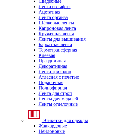
Свадебные
Лента из тафты
Ацетатная
Лента органза
Шёлковые ленты
Капроновая лента
Кружевная лента
Ленты для вышивания
Бархатная лента
Термотрансферная
Клеевая
Праздничная
Декоративная
Лента триколор
Атласная с печатью
Подарочная
Полиэфирная
Лента для строп
Ленты для медалей
Ленты отделочные
Этикетки для одежды
Жаккардовые
Нейлоновые