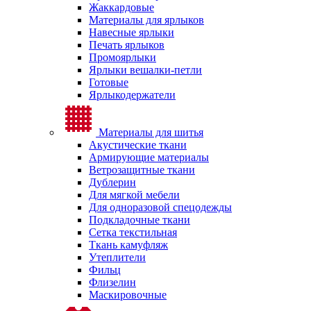
Жаккардовые
Материалы для ярлыков
Навесные ярлыки
Печать ярлыков
Промоярлыки
Ярлыки вешалки-петли
Готовые
Ярлыкодержатели
Материалы для шитья
Акустические ткани
Армирующие материалы
Ветрозащитные ткани
Дублерин
Для мягкой мебели
Для одноразовой спецодежды
Подкладочные ткани
Сетка текстильная
Ткань камуфляж
Утеплители
Фильц
Флизелин
Маскировочные