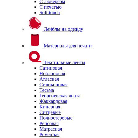
С люверсом
С печатью
Soft-touch
Лейблы на одежду
Материалы для печати
Текстильные ленты
Сатиновая
Нейлоновая
Атласная
Силиконовая
Тесьма
Георгиевская лента
Жаккардовая
Киперная
Ситцевые
Полиэстеровые
Репсовая
Матрасная
Ременная