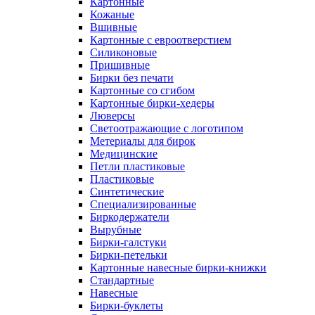
Картонные
Кожаные
Вшивные
Картонные с евроотверстием
Силиконовые
Пришивные
Бирки без печати
Картонные со сгибом
Картонные бирки-хедеры
Люверсы
Светоотражающие с логотипом
Метериалы для бирок
Медицинские
Петли пластиковые
Пластиковые
Синтетические
Специализированные
Биркодержатели
Вырубные
Бирки-галстуки
Бирки-петельки
Картонные навесные бирки-книжки
Стандартные
Навесные
Бирки-буклеты