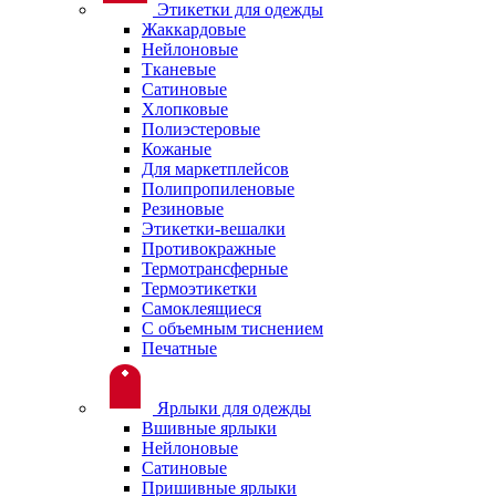
Этикетки для одежды
Жаккардовые
Нейлоновые
Тканевые
Сатиновые
Хлопковые
Полиэстеровые
Кожаные
Для маркетплейсов
Полипропиленовые
Резиновые
Этикетки-вешалки
Противокражные
Термотрансферные
Термоэтикетки
Самоклеящиеся
С объемным тиснением
Печатные
Ярлыки для одежды
Вшивные ярлыки
Нейлоновые
Сатиновые
Пришивные ярлыки