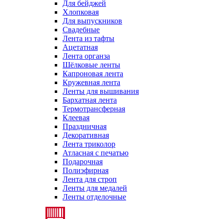
Для бейджей
Хлопковая
Для выпускников
Свадебные
Лента из тафты
Ацетатная
Лента органза
Шёлковые ленты
Капроновая лента
Кружевная лента
Ленты для вышивания
Бархатная лента
Термотрансферная
Клеевая
Праздничная
Декоративная
Лента триколор
Атласная с печатью
Подарочная
Полиэфирная
Лента для строп
Ленты для медалей
Ленты отделочные