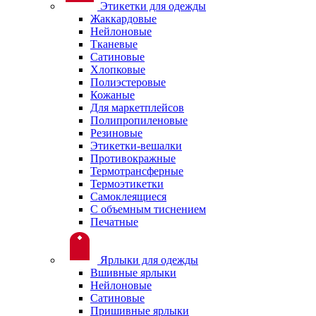
Этикетки для одежды
Жаккардовые
Нейлоновые
Тканевые
Сатиновые
Хлопковые
Полиэстеровые
Кожаные
Для маркетплейсов
Полипропиленовые
Резиновые
Этикетки-вешалки
Противокражные
Термотрансферные
Термоэтикетки
Самоклеящиеся
С объемным тиснением
Печатные
Ярлыки для одежды
Вшивные ярлыки
Нейлоновые
Сатиновые
Пришивные ярлыки