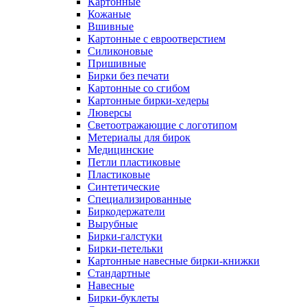
Картонные
Кожаные
Вшивные
Картонные с евроотверстием
Силиконовые
Пришивные
Бирки без печати
Картонные со сгибом
Картонные бирки-хедеры
Люверсы
Светоотражающие с логотипом
Метериалы для бирок
Медицинские
Петли пластиковые
Пластиковые
Синтетические
Специализированные
Биркодержатели
Вырубные
Бирки-галстуки
Бирки-петельки
Картонные навесные бирки-книжки
Стандартные
Навесные
Бирки-буклеты