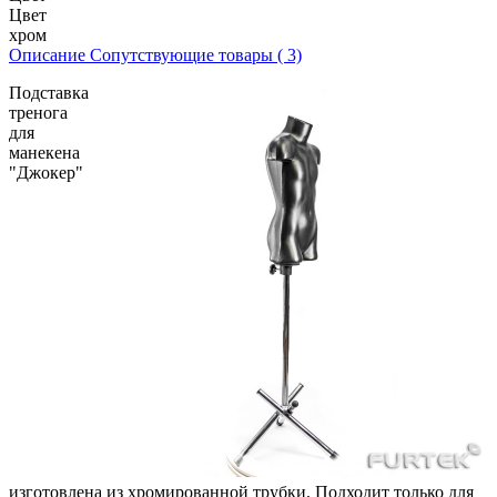
Цвет
хром
Описание
Сопутствующие товары ( 3)
Подставка
тренога
для
манекена
"Джокер"
изготовлена из хромированной трубки. Подходит только для