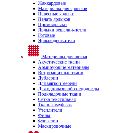
Жаккардовые
Материалы для ярлыков
Навесные ярлыки
Печать ярлыков
Промоярлыки
Ярлыки вешалки-петли
Готовые
Ярлыкодержатели
Материалы для шитья
Акустические ткани
Армирующие материалы
Ветрозащитные ткани
Дублерин
Для мягкой мебели
Для одноразовой спецодежды
Подкладочные ткани
Сетка текстильная
Ткань камуфляж
Утеплители
Фильц
Флизелин
Маскировочные