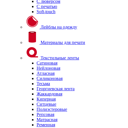
С люверсом
С печатью
Soft-touch
Лейблы на одежду
Материалы для печати
Текстильные ленты
Сатиновая
Нейлоновая
Атласная
Силиконовая
Тесьма
Георгиевская лента
Жаккардовая
Киперная
Ситцевые
Полиэстеровые
Репсовая
Матрасная
Ременная