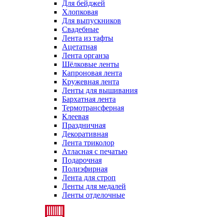
Для бейджей
Хлопковая
Для выпускников
Свадебные
Лента из тафты
Ацетатная
Лента органза
Шёлковые ленты
Капроновая лента
Кружевная лента
Ленты для вышивания
Бархатная лента
Термотрансферная
Клеевая
Праздничная
Декоративная
Лента триколор
Атласная с печатью
Подарочная
Полиэфирная
Лента для строп
Ленты для медалей
Ленты отделочные