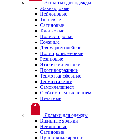
Этикетки для одежды
Жаккардовые
Нейлоновые
Тканевые
Сатиновые
Хлопковые
Полиэстеровые
Кожаные
Для маркетплейсов
Полипропиленовые
Резиновые
Этикетки-вешалки
Противокражные
Термотрансферные
Термоэтикетки
Самоклеящиеся
С объемным тиснением
Печатные
Ярлыки для одежды
Вшивные ярлыки
Нейлоновые
Сатиновые
Пришивные ярлыки