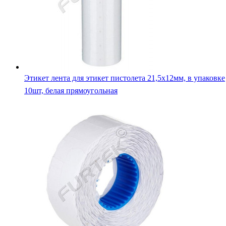
Этикет лента для этикет пистолета 21,5х12мм, в упаковке
10шт, белая прямоугольная