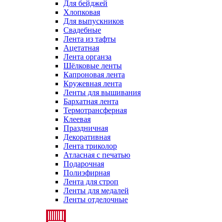
Для бейджей
Хлопковая
Для выпускников
Свадебные
Лента из тафты
Ацетатная
Лента органза
Шёлковые ленты
Капроновая лента
Кружевная лента
Ленты для вышивания
Бархатная лента
Термотрансферная
Клеевая
Праздничная
Декоративная
Лента триколор
Атласная с печатью
Подарочная
Полиэфирная
Лента для строп
Ленты для медалей
Ленты отделочные