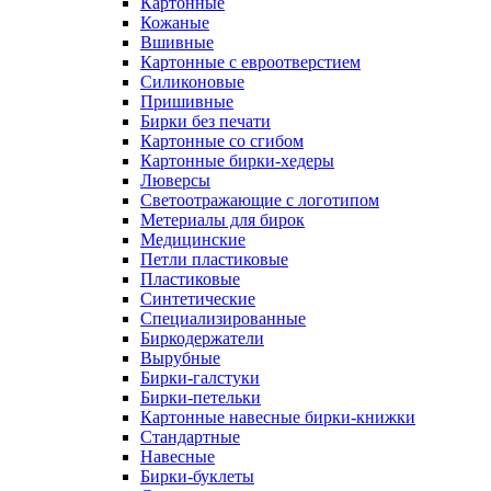
Картонные
Кожаные
Вшивные
Картонные с евроотверстием
Силиконовые
Пришивные
Бирки без печати
Картонные со сгибом
Картонные бирки-хедеры
Люверсы
Светоотражающие с логотипом
Метериалы для бирок
Медицинские
Петли пластиковые
Пластиковые
Синтетические
Специализированные
Биркодержатели
Вырубные
Бирки-галстуки
Бирки-петельки
Картонные навесные бирки-книжки
Стандартные
Навесные
Бирки-буклеты