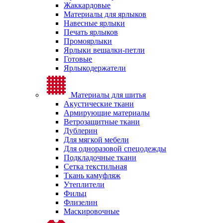
Жаккардовые
Материалы для ярлыков
Навесные ярлыки
Печать ярлыков
Промоярлыки
Ярлыки вешалки-петли
Готовые
Ярлыкодержатели
Материалы для шитья
Акустические ткани
Армирующие материалы
Ветрозащитные ткани
Дублерин
Для мягкой мебели
Для одноразовой спецодежды
Подкладочные ткани
Сетка текстильная
Ткань камуфляж
Утеплители
Фильц
Флизелин
Маскировочные