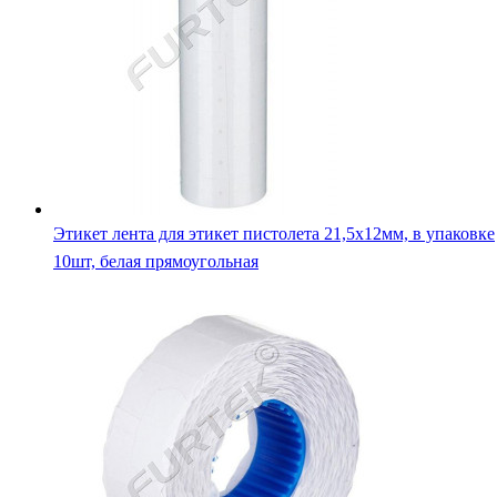
Этикет лента для этикет пистолета 21,5х12мм, в упаковке
10шт, белая прямоугольная