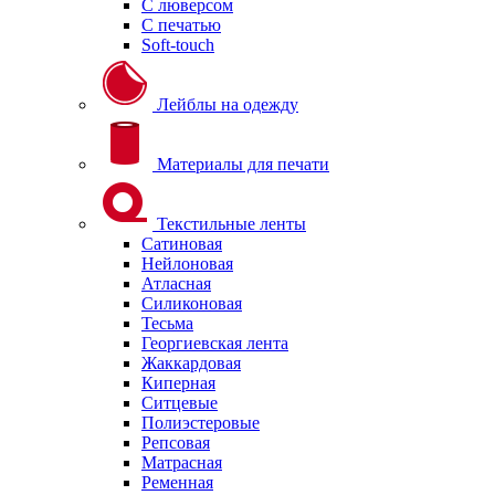
С люверсом
С печатью
Soft-touch
Лейблы на одежду
Материалы для печати
Текстильные ленты
Сатиновая
Нейлоновая
Атласная
Силиконовая
Тесьма
Георгиевская лента
Жаккардовая
Киперная
Ситцевые
Полиэстеровые
Репсовая
Матрасная
Ременная