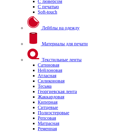
С люверсом
С печатью
Soft-touch
Лейблы на одежду
Материалы для печати
Текстильные ленты
Сатиновая
Нейлоновая
Атласная
Силиконовая
Тесьма
Георгиевская лента
Жаккардовая
Киперная
Ситцевые
Полиэстеровые
Репсовая
Матрасная
Ременная