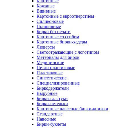
Картонные
Кожаные
Вшивные
Картонные с евроотверстием
Силиконовые
Пришивные
Бирки без печати
Картонные со сгибом
Картонные бирки-хедеры
Люверсы
Светоотражающие с логотипом
Метериалы для бирок
Медицинские
Петли пластиковые
Пластиковые
Синтетические
Специализированные
Биркодержатели
Вырубные
Бирки-галстуки
Бирки-петельки
Картонные навесные бирки-книжки
Стандартные
Навесные
Бирки-буклеты