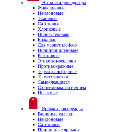
Этикетки для одежды
Жаккардовые
Нейлоновые
Тканевые
Сатиновые
Хлопковые
Полиэстеровые
Кожаные
Для маркетплейсов
Полипропиленовые
Резиновые
Этикетки-вешалки
Противокражные
Термотрансферные
Термоэтикетки
Самоклеящиеся
С объемным тиснением
Печатные
Ярлыки для одежды
Вшивные ярлыки
Нейлоновые
Сатиновые
Пришивные ярлыки