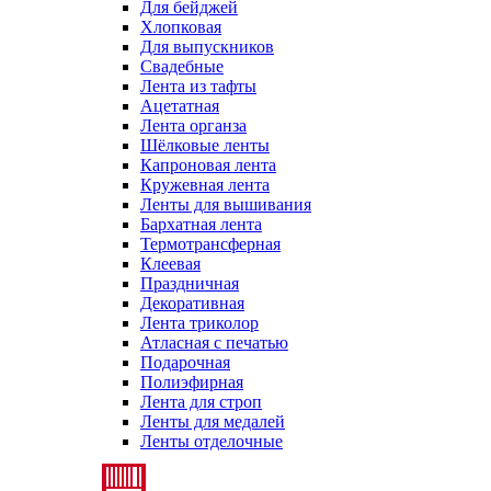
Для бейджей
Хлопковая
Для выпускников
Свадебные
Лента из тафты
Ацетатная
Лента органза
Шёлковые ленты
Капроновая лента
Кружевная лента
Ленты для вышивания
Бархатная лента
Термотрансферная
Клеевая
Праздничная
Декоративная
Лента триколор
Атласная с печатью
Подарочная
Полиэфирная
Лента для строп
Ленты для медалей
Ленты отделочные