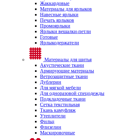
Жаккардовые
Материалы для ярлыков
Навесные ярлыки
Печать ярлыков
Промоярлыки
Ярлыки вешалки-петли
Готовые
Ярлыкодержатели
Материалы для шитья
Акустические ткани
Армирующие материалы
Ветрозащитные ткани
Дублерин
Для мягкой мебели
Для одноразовой спецодежды
Подкладочные ткани
Сетка текстильная
Ткань камуфляж
Утеплители
Фильц
Флизелин
Маскировочные