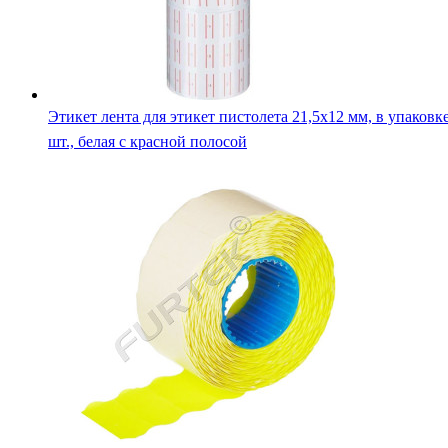
Этикет лента для этикет пистолета 21,5х12 мм, в упаковк
шт., белая с красной полосой