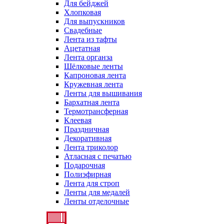
Для бейджей
Хлопковая
Для выпускников
Свадебные
Лента из тафты
Ацетатная
Лента органза
Шёлковые ленты
Капроновая лента
Кружевная лента
Ленты для вышивания
Бархатная лента
Термотрансферная
Клеевая
Праздничная
Декоративная
Лента триколор
Атласная с печатью
Подарочная
Полиэфирная
Лента для строп
Ленты для медалей
Ленты отделочные