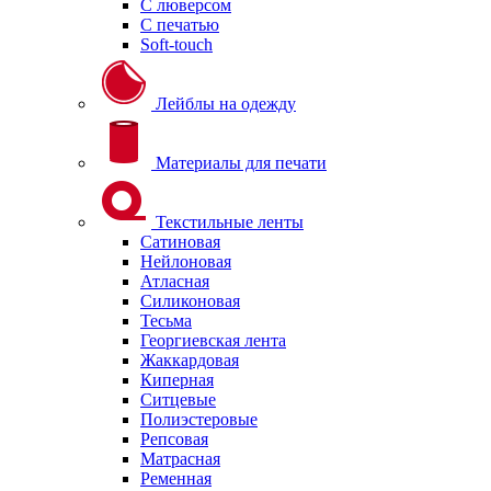
С люверсом
С печатью
Soft-touch
Лейблы на одежду
Материалы для печати
Текстильные ленты
Сатиновая
Нейлоновая
Атласная
Силиконовая
Тесьма
Георгиевская лента
Жаккардовая
Киперная
Ситцевые
Полиэстеровые
Репсовая
Матрасная
Ременная