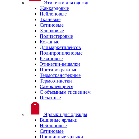
Этикетки для одежды
Жаккардовые
Нейлоновые
Тканевые
Сатиновые
Хлопковые
Полиэстеровые
Кожаные
Для маркетплейсов
Полипропиленовые
Резиновые
Этикетки-вешалки
Противокражные
Термотрансферные
Термоэтикетки
Самоклеящиеся
С объемным тиснением
Печатные
Ярлыки для одежды
Вшивные ярлыки
Нейлоновые
Сатиновые
Пришивные ярлыки