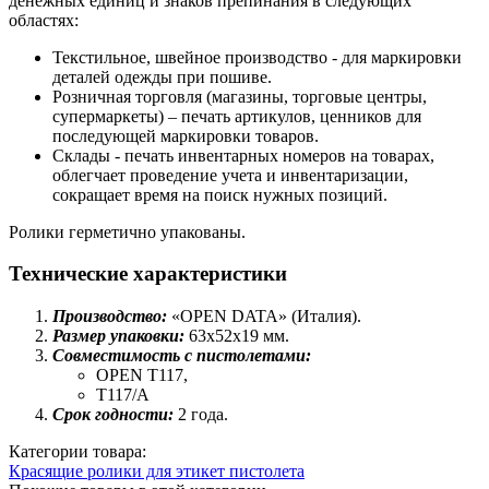
денежных единиц и знаков препинания в следующих
областях:
Текстильное, швейное производство - для маркировки
деталей одежды при пошиве.
Розничная торговля (магазины, торговые центры,
супермаркеты) – печать артикулов, ценников для
последующей маркировки товаров.
Склады - печать инвентарных номеров на товарах,
облегчает проведение учета и инвентаризации,
сокращает время на поиск нужных позиций.
Ролики герметично упакованы.
Технические характеристики
Производство:
«OPEN DATA» (Италия).
Размер упаковки:
63х52х19 мм.
Совместимость с пистолетами:
OPEN T117,
T117/A
Срок годности:
2 года.
Категории товара:
Красящие ролики для этикет пистолета