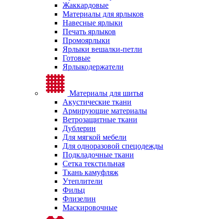
Жаккардовые
Материалы для ярлыков
Навесные ярлыки
Печать ярлыков
Промоярлыки
Ярлыки вешалки-петли
Готовые
Ярлыкодержатели
Материалы для шитья
Акустические ткани
Армирующие материалы
Ветрозащитные ткани
Дублерин
Для мягкой мебели
Для одноразовой спецодежды
Подкладочные ткани
Сетка текстильная
Ткань камуфляж
Утеплители
Фильц
Флизелин
Маскировочные