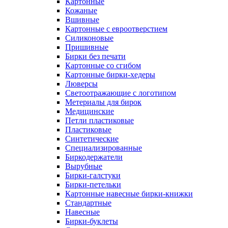
Картонные
Кожаные
Вшивные
Картонные с евроотверстием
Силиконовые
Пришивные
Бирки без печати
Картонные со сгибом
Картонные бирки-хедеры
Люверсы
Светоотражающие с логотипом
Метериалы для бирок
Медицинские
Петли пластиковые
Пластиковые
Синтетические
Специализированные
Биркодержатели
Вырубные
Бирки-галстуки
Бирки-петельки
Картонные навесные бирки-книжки
Стандартные
Навесные
Бирки-буклеты