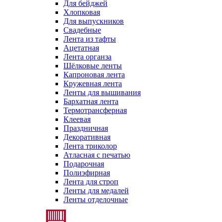
Для бейджей
Хлопковая
Для выпускников
Свадебные
Лента из тафты
Ацетатная
Лента органза
Шёлковые ленты
Капроновая лента
Кружевная лента
Ленты для вышивания
Бархатная лента
Термотрансферная
Клеевая
Праздничная
Декоративная
Лента триколор
Атласная с печатью
Подарочная
Полиэфирная
Лента для строп
Ленты для медалей
Ленты отделочные