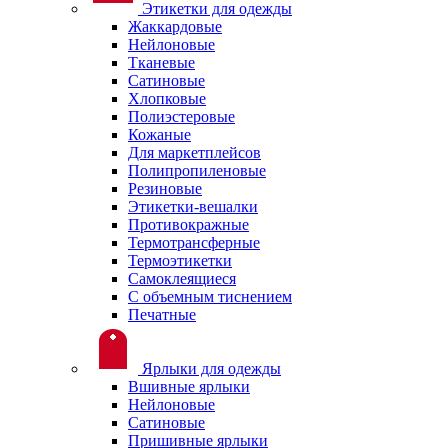
Этикетки для одежды
Жаккардовые
Нейлоновые
Тканевые
Сатиновые
Хлопковые
Полиэстеровые
Кожаные
Для маркетплейсов
Полипропиленовые
Резиновые
Этикетки-вешалки
Противокражные
Термотрансферные
Термоэтикетки
Самоклеящиеся
С объемным тиснением
Печатные
Ярлыки для одежды
Вшивные ярлыки
Нейлоновые
Сатиновые
Пришивные ярлыки