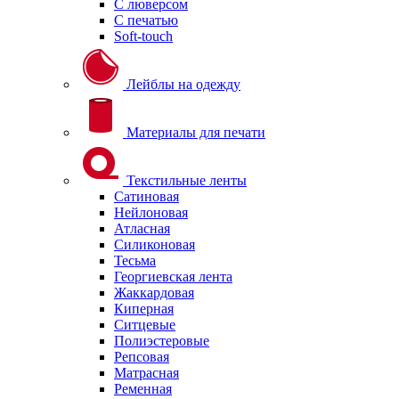
С люверсом
С печатью
Soft-touch
Лейблы на одежду
Материалы для печати
Текстильные ленты
Сатиновая
Нейлоновая
Атласная
Силиконовая
Тесьма
Георгиевская лента
Жаккардовая
Киперная
Ситцевые
Полиэстеровые
Репсовая
Матрасная
Ременная