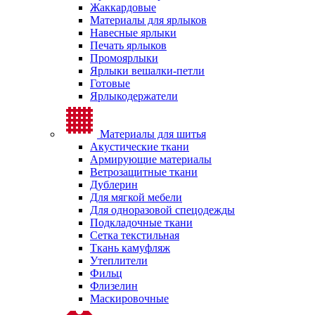
Жаккардовые
Материалы для ярлыков
Навесные ярлыки
Печать ярлыков
Промоярлыки
Ярлыки вешалки-петли
Готовые
Ярлыкодержатели
Материалы для шитья
Акустические ткани
Армирующие материалы
Ветрозащитные ткани
Дублерин
Для мягкой мебели
Для одноразовой спецодежды
Подкладочные ткани
Сетка текстильная
Ткань камуфляж
Утеплители
Фильц
Флизелин
Маскировочные