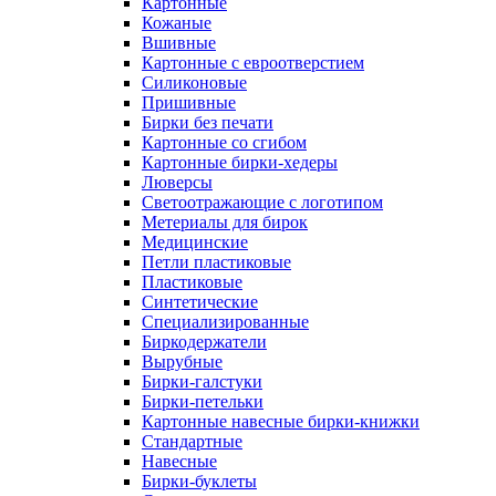
Картонные
Кожаные
Вшивные
Картонные с евроотверстием
Силиконовые
Пришивные
Бирки без печати
Картонные со сгибом
Картонные бирки-хедеры
Люверсы
Светоотражающие с логотипом
Метериалы для бирок
Медицинские
Петли пластиковые
Пластиковые
Синтетические
Специализированные
Биркодержатели
Вырубные
Бирки-галстуки
Бирки-петельки
Картонные навесные бирки-книжки
Стандартные
Навесные
Бирки-буклеты