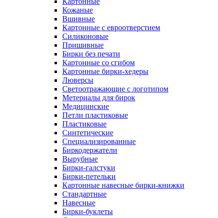
Картонные
Кожаные
Вшивные
Картонные с евроотверстием
Силиконовые
Пришивные
Бирки без печати
Картонные со сгибом
Картонные бирки-хедеры
Люверсы
Светоотражающие с логотипом
Метериалы для бирок
Медицинские
Петли пластиковые
Пластиковые
Синтетические
Специализированные
Биркодержатели
Вырубные
Бирки-галстуки
Бирки-петельки
Картонные навесные бирки-книжки
Стандартные
Навесные
Бирки-буклеты