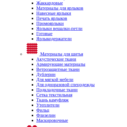
Жаккардовые
Материалы для ярлыков
Навесные ярлыки
Печать ярлыков
Промоярлыки
Ярлыки вешалки-петли
Готовые
Ярлыкодержатели
Материалы для шитья
Акустические ткани
Армирующие материалы
Ветрозащитные ткани
Дублерин
Для мягкой мебели
Для одноразовой спецодежды
Подкладочные ткани
Сетка текстильная
Ткань камуфляж
Утеплители
Фильц
Флизелин
Маскировочные