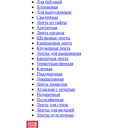
Для бейджей
Хлопковая
Для выпускников
Свадебные
Лента из тафты
Ацетатная
Лента органза
Шёлковые ленты
Капроновая лента
Кружевная лента
Ленты для вышивания
Бархатная лента
Термотрансферная
Клеевая
Праздничная
Декоративная
Лента триколор
Атласная с печатью
Подарочная
Полиэфирная
Лента для строп
Ленты для медалей
Ленты отделочные