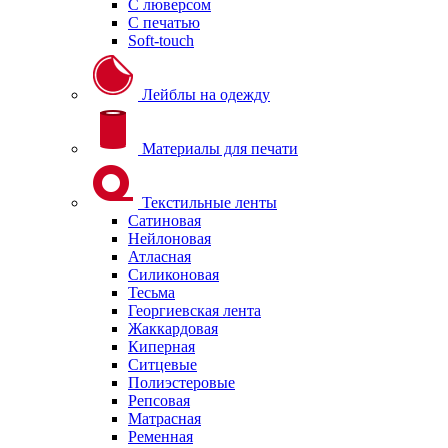
С люверсом
С печатью
Soft-touch
Лейблы на одежду
Материалы для печати
Текстильные ленты
Сатиновая
Нейлоновая
Атласная
Силиконовая
Тесьма
Георгиевская лента
Жаккардовая
Киперная
Ситцевые
Полиэстеровые
Репсовая
Матрасная
Ременная