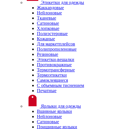
Этикетки для одежды
Жаккардовые
Нейлоновые
Тканевые
Сатиновые
Хлопковые
Полиэстеровые
Кожаные
Для маркетплейсов
Полипропиленовые
Резиновые
Этикетки-вешалки
Противокражные
Термотрансферные
Термоэтикетки
Самоклеящиеся
С объемным тиснением
Печатные
Ярлыки для одежды
Вшивные ярлыки
Нейлоновые
Сатиновые
Пришивные ярлыки