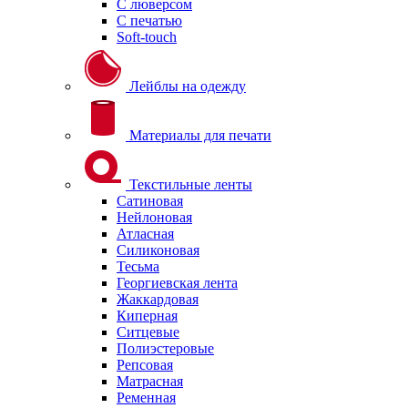
С люверсом
С печатью
Soft-touch
Лейблы на одежду
Материалы для печати
Текстильные ленты
Сатиновая
Нейлоновая
Атласная
Силиконовая
Тесьма
Георгиевская лента
Жаккардовая
Киперная
Ситцевые
Полиэстеровые
Репсовая
Матрасная
Ременная