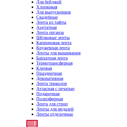
Для бейджей
Хлопковая
Для выпускников
Свадебные
Лента из тафты
Ацетатная
Лента органза
Шёлковые ленты
Капроновая лента
Кружевная лента
Ленты для вышивания
Бархатная лента
Термотрансферная
Клеевая
Праздничная
Декоративная
Лента триколор
Атласная с печатью
Подарочная
Полиэфирная
Лента для строп
Ленты для медалей
Ленты отделочные