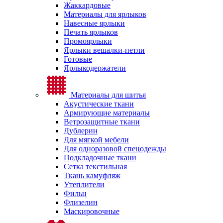
Жаккардовые
Материалы для ярлыков
Навесные ярлыки
Печать ярлыков
Промоярлыки
Ярлыки вешалки-петли
Готовые
Ярлыкодержатели
Материалы для шитья
Акустические ткани
Армирующие материалы
Ветрозащитные ткани
Дублерин
Для мягкой мебели
Для одноразовой спецодежды
Подкладочные ткани
Сетка текстильная
Ткань камуфляж
Утеплители
Фильц
Флизелин
Маскировочные