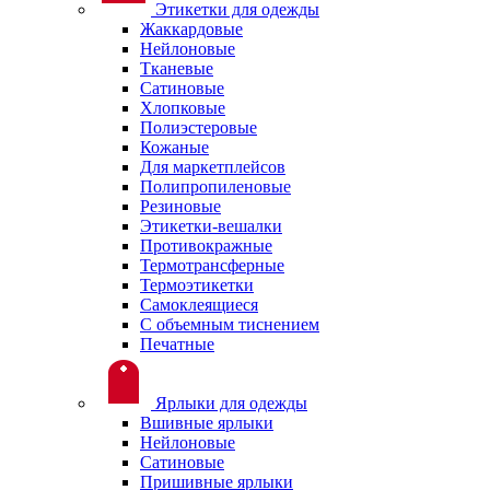
Этикетки для одежды
Жаккардовые
Нейлоновые
Тканевые
Сатиновые
Хлопковые
Полиэстеровые
Кожаные
Для маркетплейсов
Полипропиленовые
Резиновые
Этикетки-вешалки
Противокражные
Термотрансферные
Термоэтикетки
Самоклеящиеся
С объемным тиснением
Печатные
Ярлыки для одежды
Вшивные ярлыки
Нейлоновые
Сатиновые
Пришивные ярлыки