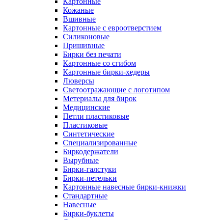
Картонные
Кожаные
Вшивные
Картонные с евроотверстием
Силиконовые
Пришивные
Бирки без печати
Картонные со сгибом
Картонные бирки-хедеры
Люверсы
Светоотражающие с логотипом
Метериалы для бирок
Медицинские
Петли пластиковые
Пластиковые
Синтетические
Специализированные
Биркодержатели
Вырубные
Бирки-галстуки
Бирки-петельки
Картонные навесные бирки-книжки
Стандартные
Навесные
Бирки-буклеты