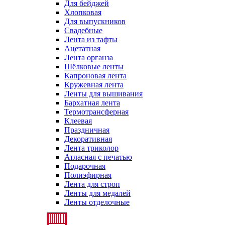
Для бейджей
Хлопковая
Для выпускников
Свадебные
Лента из тафты
Ацетатная
Лента органза
Шёлковые ленты
Капроновая лента
Кружевная лента
Ленты для вышивания
Бархатная лента
Термотрансферная
Клеевая
Праздничная
Декоративная
Лента триколор
Атласная с печатью
Подарочная
Полиэфирная
Лента для строп
Ленты для медалей
Ленты отделочные