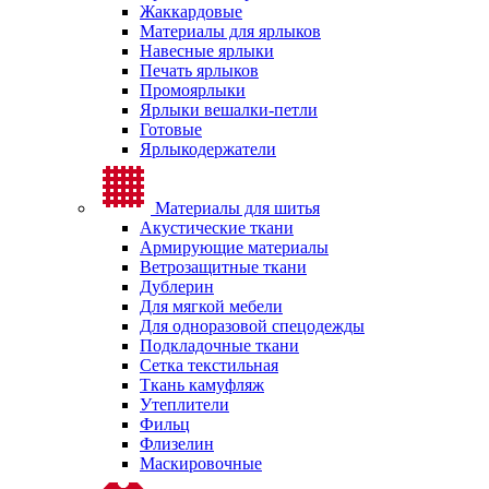
Жаккардовые
Материалы для ярлыков
Навесные ярлыки
Печать ярлыков
Промоярлыки
Ярлыки вешалки-петли
Готовые
Ярлыкодержатели
Материалы для шитья
Акустические ткани
Армирующие материалы
Ветрозащитные ткани
Дублерин
Для мягкой мебели
Для одноразовой спецодежды
Подкладочные ткани
Сетка текстильная
Ткань камуфляж
Утеплители
Фильц
Флизелин
Маскировочные