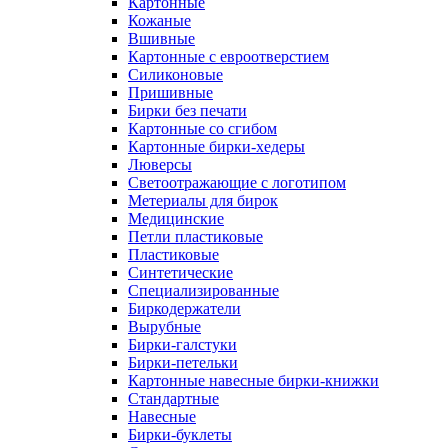
Картонные
Кожаные
Вшивные
Картонные с евроотверстием
Силиконовые
Пришивные
Бирки без печати
Картонные со сгибом
Картонные бирки-хедеры
Люверсы
Светоотражающие с логотипом
Метериалы для бирок
Медицинские
Петли пластиковые
Пластиковые
Синтетические
Специализированные
Биркодержатели
Вырубные
Бирки-галстуки
Бирки-петельки
Картонные навесные бирки-книжки
Стандартные
Навесные
Бирки-буклеты