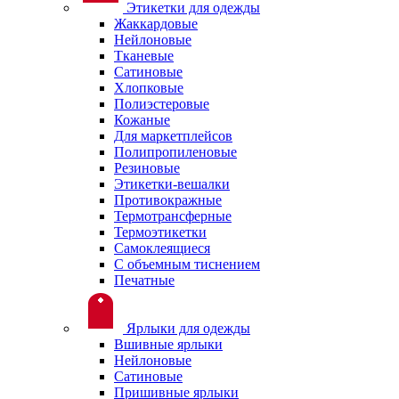
Этикетки для одежды
Жаккардовые
Нейлоновые
Тканевые
Сатиновые
Хлопковые
Полиэстеровые
Кожаные
Для маркетплейсов
Полипропиленовые
Резиновые
Этикетки-вешалки
Противокражные
Термотрансферные
Термоэтикетки
Самоклеящиеся
С объемным тиснением
Печатные
Ярлыки для одежды
Вшивные ярлыки
Нейлоновые
Сатиновые
Пришивные ярлыки