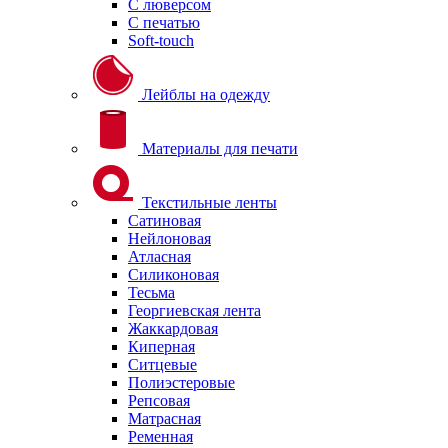
С люверсом
С печатью
Soft-touch
Лейблы на одежду
Материалы для печати
Текстильные ленты
Сатиновая
Нейлоновая
Атласная
Силиконовая
Тесьма
Георгиевская лента
Жаккардовая
Киперная
Ситцевые
Полиэстеровые
Репсовая
Матрасная
Ременная