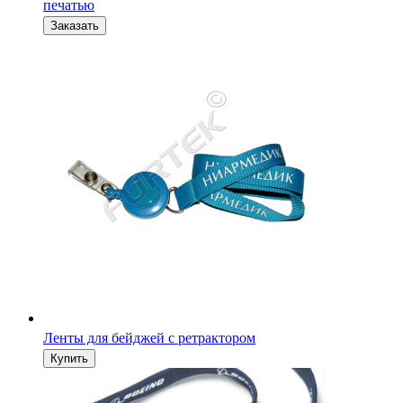
печатью
Ленты для бейджей с ретрактором