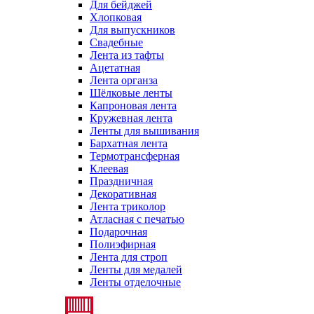
Для бейджей
Хлопковая
Для выпускников
Свадебные
Лента из тафты
Ацетатная
Лента органза
Шёлковые ленты
Капроновая лента
Кружевная лента
Ленты для вышивания
Бархатная лента
Термотрансферная
Клеевая
Праздничная
Декоративная
Лента триколор
Атласная с печатью
Подарочная
Полиэфирная
Лента для строп
Ленты для медалей
Ленты отделочные