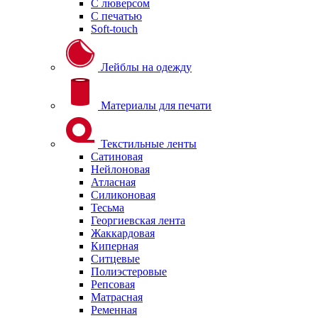
С люверсом
С печатью
Soft-touch
Лейблы на одежду
Материалы для печати
Текстильные ленты
Сатиновая
Нейлоновая
Атласная
Силиконовая
Тесьма
Георгиевская лента
Жаккардовая
Киперная
Ситцевые
Полиэстеровые
Репсовая
Матрасная
Ременная