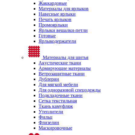
Жаккардовые
Материалы для ярлыков
Навесные ярлыки
Печать ярлыков
Промоярлыки
Ярлыки вешалки-петли
Готовые
Ярлыкодержатели
Материалы для шитья
Акустические ткани
Армирующие материалы
Ветрозащитные ткани
Дублерин
Для мягкой мебели
Для одноразовой спецодежды
Подкладочные ткани
Сетка текстильная
Ткань камуфляж
Утеплители
Фильц
Флизелин
Маскировочные