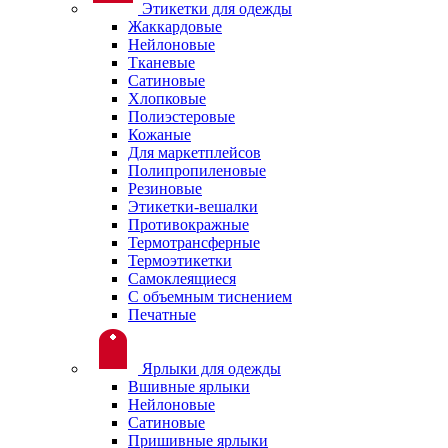
Этикетки для одежды
Жаккардовые
Нейлоновые
Тканевые
Сатиновые
Хлопковые
Полиэстеровые
Кожаные
Для маркетплейсов
Полипропиленовые
Резиновые
Этикетки-вешалки
Противокражные
Термотрансферные
Термоэтикетки
Самоклеящиеся
С объемным тиснением
Печатные
Ярлыки для одежды
Вшивные ярлыки
Нейлоновые
Сатиновые
Пришивные ярлыки