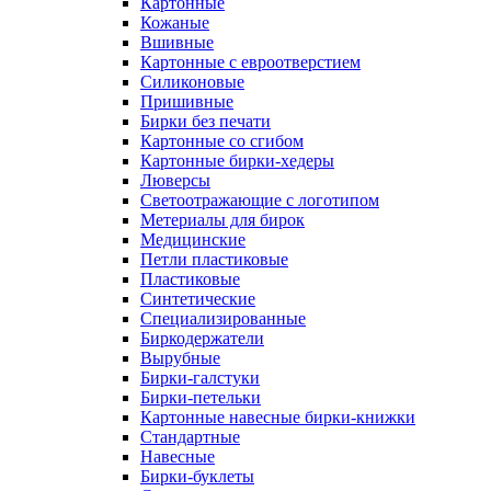
Картонные
Кожаные
Вшивные
Картонные с евроотверстием
Силиконовые
Пришивные
Бирки без печати
Картонные со сгибом
Картонные бирки-хедеры
Люверсы
Светоотражающие с логотипом
Метериалы для бирок
Медицинские
Петли пластиковые
Пластиковые
Синтетические
Специализированные
Биркодержатели
Вырубные
Бирки-галстуки
Бирки-петельки
Картонные навесные бирки-книжки
Стандартные
Навесные
Бирки-буклеты