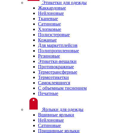
Этикетки для одежды
Жаккардовые
Нейлоновые
Тканевые
Сатиновые
Хлопковые
Полиэстеровые
Кожаные
Для маркетплейсов
Полипропиленовые
Резиновые
Этикетки-вешалки
Противокражные
Термотрансферные
Термоэтикетки
Самоклеящиеся
С объемным тиснением
Печатные
Ярлыки для одежды
Вшивные ярлыки
Нейлоновые
Сатиновые
Пришивные ярлыки