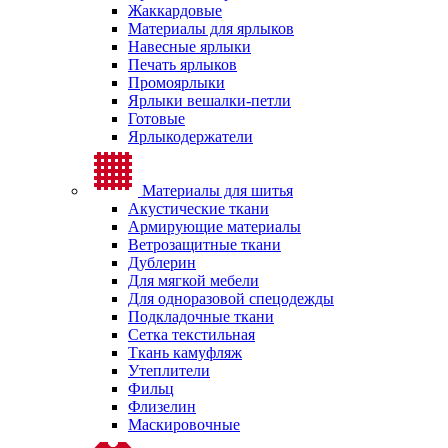
Жаккардовые
Материалы для ярлыков
Навесные ярлыки
Печать ярлыков
Промоярлыки
Ярлыки вешалки-петли
Готовые
Ярлыкодержатели
Материалы для шитья
Акустические ткани
Армирующие материалы
Ветрозащитные ткани
Дублерин
Для мягкой мебели
Для одноразовой спецодежды
Подкладочные ткани
Сетка текстильная
Ткань камуфляж
Утеплители
Фильц
Флизелин
Маскировочные