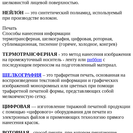
шелковистой лицевой поверхностью.
НЕЙЛО́Н
— это синтетический полиамид, используемый
при производстве волокон.
Печать
Способы нанесения информации
термотрансферная, шелкография, цифровая, роторная,
сублимационная, тиснение (горячее, холодное, конгрев)
ТЕРМОТРАНСФЕРНАЯ
- это метод нанесения изображения
на промежуточный носитель - ленту или
риббон
с
последующим переносом на подготовленный материал.
ШЕЛКОГРАФИЯ
– это трафаретная печать, основанная на
воспроизведении текстовой информации и графических
изображений монохромных или цветных при помощи
трафаретной печатной формы, представляющих собой
мелкоячеистую сетку.
ЦИФРОВАЯ
— изготовление тиражной печатной продукции
с помощью «цифрового» оборудования для печати из
электронных файлов и применяющих технологию прямого
нанесения красок.
РОТОРНАЯ
- способ печати, при котором печатающие