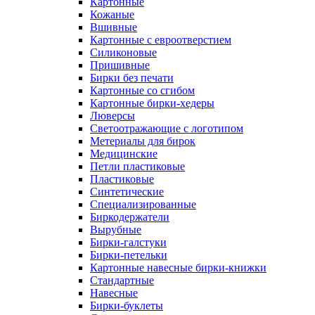
Картонные
Кожаные
Вшивные
Картонные с евроотверстием
Силиконовые
Пришивные
Бирки без печати
Картонные со сгибом
Картонные бирки-хедеры
Люверсы
Светоотражающие с логотипом
Метериалы для бирок
Медицинские
Петли пластиковые
Пластиковые
Синтетические
Специализированные
Биркодержатели
Вырубные
Бирки-галстуки
Бирки-петельки
Картонные навесные бирки-книжки
Стандартные
Навесные
Бирки-буклеты