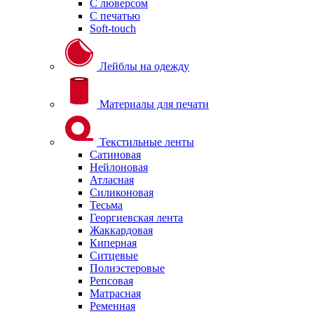
С люверсом
С печатью
Soft-touch
Лейблы на одежду
Материалы для печати
Текстильные ленты
Сатиновая
Нейлоновая
Атласная
Силиконовая
Тесьма
Георгиевская лента
Жаккардовая
Киперная
Ситцевые
Полиэстеровые
Репсовая
Матрасная
Ременная