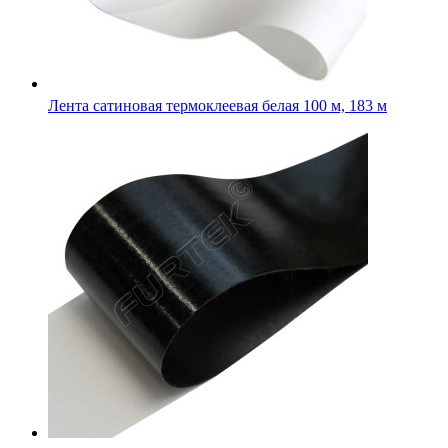
Лента сатиновая клеевая черная 100 м, 200 м