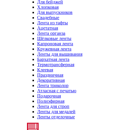
Для бейджей
Хлопковая
Для выпускников
Свадебные
Лента из тафты
Ацетатная
Лента органза
Шёлковые ленты
Капроновая лента
Кружевная лента
Ленты для вышивания
Бархатная лента
Термотрансферная
Клеевая
Праздничная
Декоративная
Лента триколор
Атласная с печатью
Подарочная
Полиэфирная
Лента для строп
Ленты для медалей
Ленты отделочные