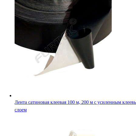
слоем
Лента сатиновая клеевая белая с усиленным слоем 100 м,
м