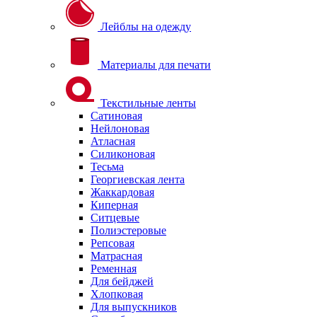
Лейблы на одежду
Материалы для печати
Текстильные ленты
Сатиновая
Нейлоновая
Атласная
Силиконовая
Тесьма
Георгиевская лента
Жаккардовая
Киперная
Ситцевые
Полиэстеровые
Репсовая
Матрасная
Ременная
Для бейджей
Хлопковая
Для выпускников