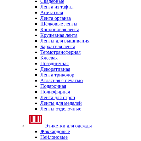
Свадебные
Лента из тафты
Ацетатная
Лента органза
Шёлковые ленты
Капроновая лента
Кружевная лента
Ленты для вышивания
Бархатная лента
Термотрансферная
Клеевая
Праздничная
Декоративная
Лента триколор
Атласная с печатью
Подарочная
Полиэфирная
Лента для строп
Ленты для медалей
Ленты отделочные
Этикетки для одежды
Жаккардовые
Нейлоновые