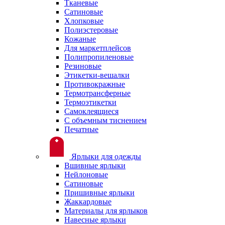
Тканевые
Сатиновые
Хлопковые
Полиэстеровые
Кожаные
Для маркетплейсов
Полипропиленовые
Резиновые
Этикетки-вешалки
Противокражные
Термотрансферные
Термоэтикетки
Самоклеящиеся
С объемным тиснением
Печатные
Ярлыки для одежды
Вшивные ярлыки
Нейлоновые
Сатиновые
Пришивные ярлыки
Жаккардовые
Материалы для ярлыков
Навесные ярлыки