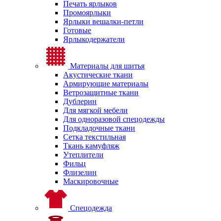
Печать ярлыков
Промоярлыки
Ярлыки вешалки-петли
Готовые
Ярлыкодержатели
Материалы для шитья
Акустические ткани
Армирующие материалы
Ветрозащитные ткани
Дублерин
Для мягкой мебели
Для одноразовой спецодежды
Подкладочные ткани
Сетка текстильная
Ткань камуфляж
Утеплители
Фильц
Флизелин
Маскировочные
Спецодежда