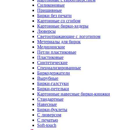
Силиконовые
Пришивные
Бирки без печати
Картонные со сгибом
Картонные бирки-хедеры
Люверсы
Светоотражающие с логотипом
Метериалы для бирок
Медицинские
Петли пластиковые
Пластиковые
Синтетические
Специализированные
Биркодержатели
Вырубные
Бирки-галстуки
Бирки-петельки
Картонные навесные бирки-книжки
Стандартные
Навесные
Бирки-буклеты
С люверсом
С печатью
Soft-touch