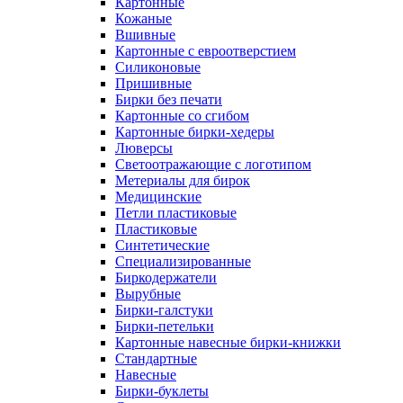
Картонные
Кожаные
Вшивные
Картонные с евроотверстием
Силиконовые
Пришивные
Бирки без печати
Картонные со сгибом
Картонные бирки-хедеры
Люверсы
Светоотражающие с логотипом
Метериалы для бирок
Медицинские
Петли пластиковые
Пластиковые
Синтетические
Специализированные
Биркодержатели
Вырубные
Бирки-галстуки
Бирки-петельки
Картонные навесные бирки-книжки
Стандартные
Навесные
Бирки-буклеты