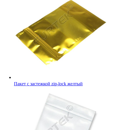
Пакет с застежкой Zip-Lock 10х15 см плотный