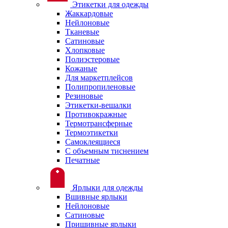
Этикетки для одежды
Жаккардовые
Нейлоновые
Тканевые
Сатиновые
Хлопковые
Полиэстеровые
Кожаные
Для маркетплейсов
Полипропиленовые
Резиновые
Этикетки-вешалки
Противокражные
Термотрансферные
Термоэтикетки
Самоклеящиеся
С объемным тиснением
Печатные
Ярлыки для одежды
Вшивные ярлыки
Нейлоновые
Сатиновые
Пришивные ярлыки