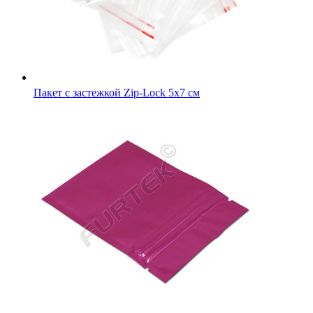
Пакет с застежкой zip-lock вишневый металлик