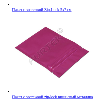
Пакет с застежкой zip-lock вишневый металлик
Пакет с застежкой zip-lock желтый