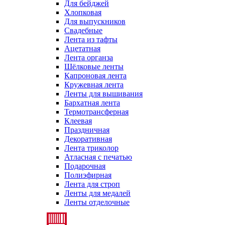
Для бейджей
Хлопковая
Для выпускников
Свадебные
Лента из тафты
Ацетатная
Лента органза
Шёлковые ленты
Капроновая лента
Кружевная лента
Ленты для вышивания
Бархатная лента
Термотрансферная
Клеевая
Праздничная
Декоративная
Лента триколор
Атласная с печатью
Подарочная
Полиэфирная
Лента для строп
Ленты для медалей
Ленты отделочные