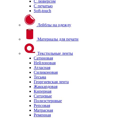
С люверсом
С печатью
Soft-touch
Лейблы на одежду
Материалы для печати
Текстильные ленты
Сатиновая
Нейлоновая
Атласная
Силиконовая
Тесьма
Георгиевская лента
Жаккардовая
Киперная
Ситцевые
Полиэстеровые
Репсовая
Матрасная
Ременная