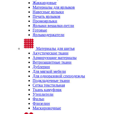
Жаккардовые
Материалы для ярлыков
Навесные ярлыки
Печать ярлыков
Промоярлыки
Ярлыки вешалки-петли
Готовые
Ярлыкодержатели
Материалы для шитья
Акустические ткани
Армирующие материалы
Ветрозащитные ткани
Дублерин
Для мягкой мебели
Для одноразовой спецодежды
Подкладочные ткани
Сетка текстильная
Ткань камуфляж
Утеплители
Фильц
Флизелин
Маскировочные