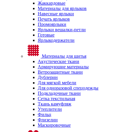
Жаккардовые
Материалы для ярлыков
Навесные ярлыки
Печать ярлыков
Промоярлыки
Ярлыки вешалки-петли
Готовые
Ярлыкодержатели
Материалы для шитья
Акустические ткани
Армирующие материалы
Ветрозащитные ткани
Дублерин
Для мягкой мебели
Для одноразовой спецодежды
Подкладочные ткани
Сетка текстильная
Ткань камуфляж
Утеплители
Фильц
Флизелин
Маскировочные