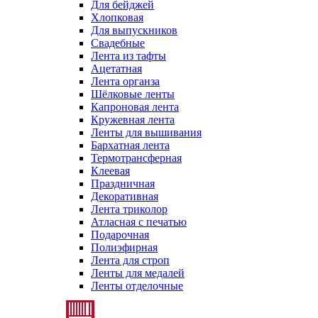
Для бейджей
Хлопковая
Для выпускников
Свадебные
Лента из тафты
Ацетатная
Лента органза
Шёлковые ленты
Капроновая лента
Кружевная лента
Ленты для вышивания
Бархатная лента
Термотрансферная
Клеевая
Праздничная
Декоративная
Лента триколор
Атласная с печатью
Подарочная
Полиэфирная
Лента для строп
Ленты для медалей
Ленты отделочные