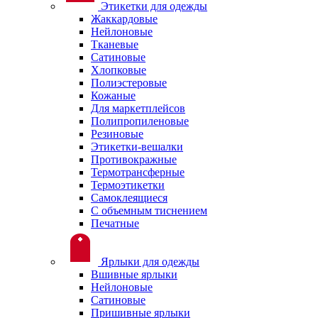
Этикетки для одежды
Жаккардовые
Нейлоновые
Тканевые
Сатиновые
Хлопковые
Полиэстеровые
Кожаные
Для маркетплейсов
Полипропиленовые
Резиновые
Этикетки-вешалки
Противокражные
Термотрансферные
Термоэтикетки
Самоклеящиеся
С объемным тиснением
Печатные
Ярлыки для одежды
Вшивные ярлыки
Нейлоновые
Сатиновые
Пришивные ярлыки