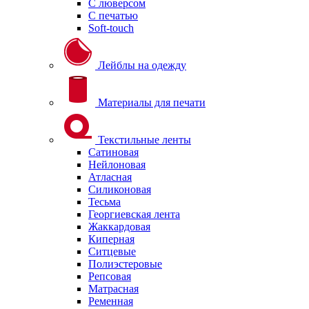
С люверсом
С печатью
Soft-touch
Лейблы на одежду
Материалы для печати
Текстильные ленты
Сатиновая
Нейлоновая
Атласная
Силиконовая
Тесьма
Георгиевская лента
Жаккардовая
Киперная
Ситцевые
Полиэстеровые
Репсовая
Матрасная
Ременная