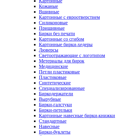
Картонные
Кожаные
Вшивные
Картонные с евроотверстием
Силиконовые
Пришивные
Бирки без печати
Картонные со сгибом
Картонные бирки-хедеры
Люверсы
Светоотражающие с логотипом
Метериалы для бирок
Медицинские
Петли пластиковые
Пластиковые
Синтетические
Специализированные
Биркодержатели
Вырубные
Бирки-галстуки
Бирки-петельки
Картонные навесные бирки-книжки
Стандартные
Навесные
Бирки-буклеты