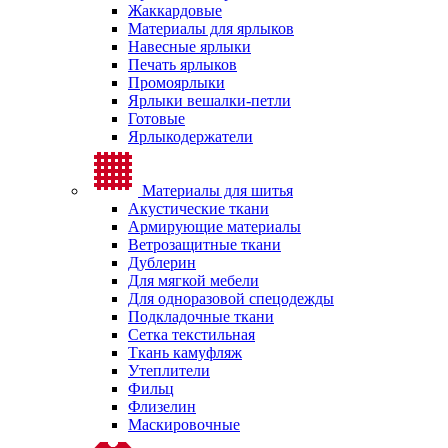
Жаккардовые
Материалы для ярлыков
Навесные ярлыки
Печать ярлыков
Промоярлыки
Ярлыки вешалки-петли
Готовые
Ярлыкодержатели
Материалы для шитья
Акустические ткани
Армирующие материалы
Ветрозащитные ткани
Дублерин
Для мягкой мебели
Для одноразовой спецодежды
Подкладочные ткани
Сетка текстильная
Ткань камуфляж
Утеплители
Фильц
Флизелин
Маскировочные