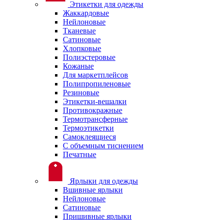
Этикетки для одежды
Жаккардовые
Нейлоновые
Тканевые
Сатиновые
Хлопковые
Полиэстеровые
Кожаные
Для маркетплейсов
Полипропиленовые
Резиновые
Этикетки-вешалки
Противокражные
Термотрансферные
Термоэтикетки
Самоклеящиеся
С объемным тиснением
Печатные
Ярлыки для одежды
Вшивные ярлыки
Нейлоновые
Сатиновые
Пришивные ярлыки