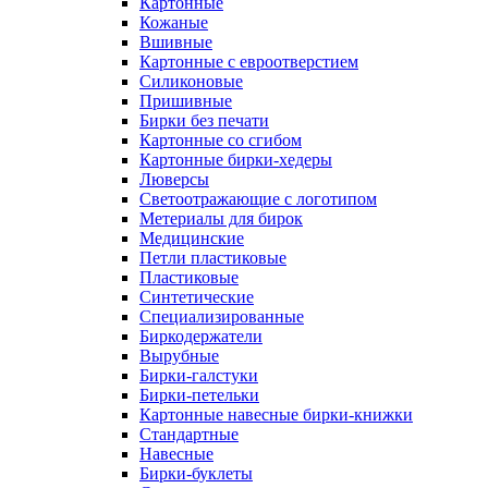
Картонные
Кожаные
Вшивные
Картонные с евроотверстием
Силиконовые
Пришивные
Бирки без печати
Картонные со сгибом
Картонные бирки-хедеры
Люверсы
Светоотражающие с логотипом
Метериалы для бирок
Медицинские
Петли пластиковые
Пластиковые
Синтетические
Специализированные
Биркодержатели
Вырубные
Бирки-галстуки
Бирки-петельки
Картонные навесные бирки-книжки
Стандартные
Навесные
Бирки-буклеты