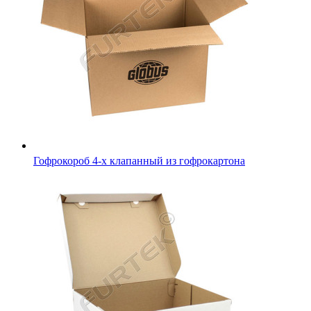
Гофрокороб 4-х клапанный из гофрокартона