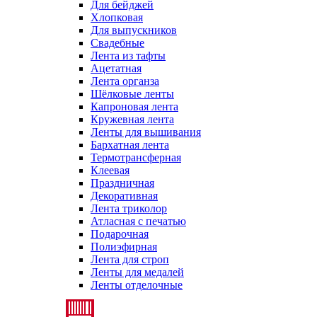
Для бейджей
Хлопковая
Для выпускников
Свадебные
Лента из тафты
Ацетатная
Лента органза
Шёлковые ленты
Капроновая лента
Кружевная лента
Ленты для вышивания
Бархатная лента
Термотрансферная
Клеевая
Праздничная
Декоративная
Лента триколор
Атласная с печатью
Подарочная
Полиэфирная
Лента для строп
Ленты для медалей
Ленты отделочные