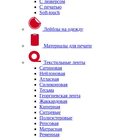
С люверсом
С печатью
Soft-touch
Лейблы на одежду
Материалы для печати
Текстильные ленты
Сатиновая
Нейлоновая
Атласная
Силиконовая
Тесьма
Георгиевская лента
Жаккардовая
Киперная
Ситцевые
Полиэстеровые
Репсовая
Матрасная
Ременная