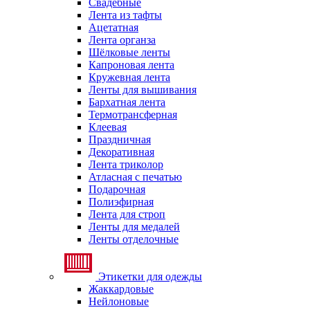
Свадебные
Лента из тафты
Ацетатная
Лента органза
Шёлковые ленты
Капроновая лента
Кружевная лента
Ленты для вышивания
Бархатная лента
Термотрансферная
Клеевая
Праздничная
Декоративная
Лента триколор
Атласная с печатью
Подарочная
Полиэфирная
Лента для строп
Ленты для медалей
Ленты отделочные
Этикетки для одежды
Жаккардовые
Нейлоновые