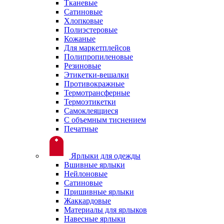
Тканевые
Сатиновые
Хлопковые
Полиэстеровые
Кожаные
Для маркетплейсов
Полипропиленовые
Резиновые
Этикетки-вешалки
Противокражные
Термотрансферные
Термоэтикетки
Самоклеящиеся
С объемным тиснением
Печатные
Ярлыки для одежды
Вшивные ярлыки
Нейлоновые
Сатиновые
Пришивные ярлыки
Жаккардовые
Материалы для ярлыков
Навесные ярлыки