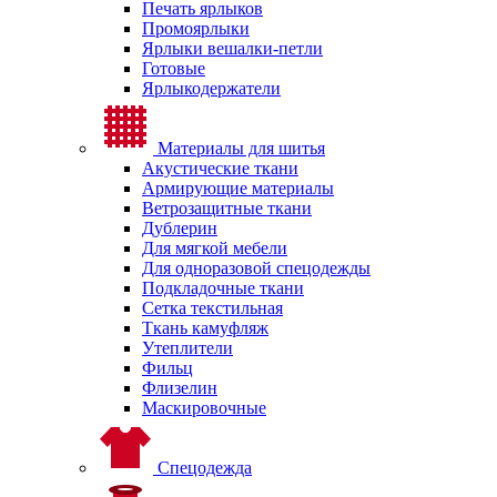
Печать ярлыков
Промоярлыки
Ярлыки вешалки-петли
Готовые
Ярлыкодержатели
Материалы для шитья
Акустические ткани
Армирующие материалы
Ветрозащитные ткани
Дублерин
Для мягкой мебели
Для одноразовой спецодежды
Подкладочные ткани
Сетка текстильная
Ткань камуфляж
Утеплители
Фильц
Флизелин
Маскировочные
Спецодежда