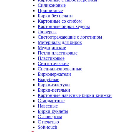
Силиконовые
Пришивные
Бирки без печати
Картонные со сгибом
Картонные бирки-хедеры
Люверсы
Светоотражающие с логотипом
Метериалы для бирок
Медицинские
Петли пластиковые
Пластиковые
Синтетические
Специализированные
Биркодержатели
Вырубные
Бирки-галстуки
Бирки-петельки
Картонные навесные бирки-книжки
Стандартные
Навесные
Бирки-буклеты
С люверсом
С печатью
Soft-touch