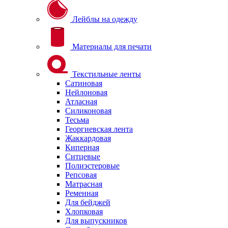
Лейблы на одежду
Материалы для печати
Текстильные ленты
Сатиновая
Нейлоновая
Атласная
Силиконовая
Тесьма
Георгиевская лента
Жаккардовая
Киперная
Ситцевые
Полиэстеровые
Репсовая
Матрасная
Ременная
Для бейджей
Хлопковая
Для выпускников