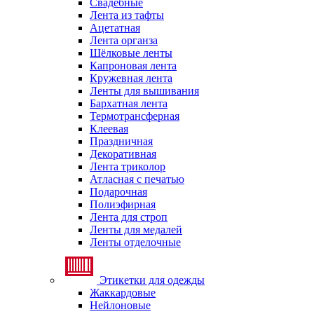
Свадебные
Лента из тафты
Ацетатная
Лента органза
Шёлковые ленты
Капроновая лента
Кружевная лента
Ленты для вышивания
Бархатная лента
Термотрансферная
Клеевая
Праздничная
Декоративная
Лента триколор
Атласная с печатью
Подарочная
Полиэфирная
Лента для строп
Ленты для медалей
Ленты отделочные
Этикетки для одежды
Жаккардовые
Нейлоновые