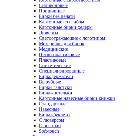
Силиконовые
Пришивные
Бирки без печати
Картонные со сгибом
Картонные бирки-хедеры
Люверсы
Светоотражающие с логотипом
Метериалы для бирок
Медицинские
Петли пластиковые
Пластиковые
Синтетические
Специализированные
Биркодержатели
Вырубные
Бирки-галстуки
Бирки-петельки
Картонные навесные бирки-книжки
Стандартные
Навесные
Бирки-буклеты
С люверсом
С печатью
Soft-touch