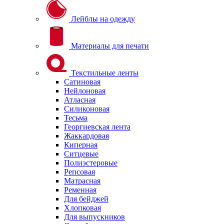
Лейблы на одежду
Материалы для печати
Текстильные ленты
Сатиновая
Нейлоновая
Атласная
Силиконовая
Тесьма
Георгиевская лента
Жаккардовая
Киперная
Ситцевые
Полиэстеровые
Репсовая
Матрасная
Ременная
Для бейджей
Хлопковая
Для выпускников