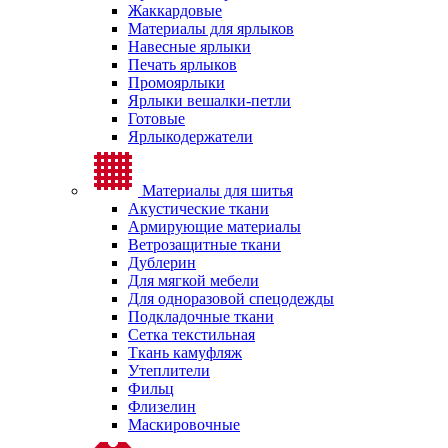
Жаккардовые
Материалы для ярлыков
Навесные ярлыки
Печать ярлыков
Промоярлыки
Ярлыки вешалки-петли
Готовые
Ярлыкодержатели
Материалы для шитья
Акустические ткани
Армирующие материалы
Ветрозащитные ткани
Дублерин
Для мягкой мебели
Для одноразовой спецодежды
Подкладочные ткани
Сетка текстильная
Ткань камуфляж
Утеплители
Фильц
Флизелин
Маскировочные