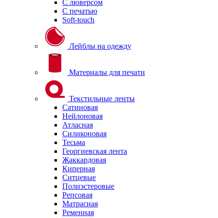
С люверсом
С печатью
Soft-touch
Лейблы на одежду
Материалы для печати
Текстильные ленты
Сатиновая
Нейлоновая
Атласная
Силиконовая
Тесьма
Георгиевская лента
Жаккардовая
Киперная
Ситцевые
Полиэстеровые
Репсовая
Матрасная
Ременная