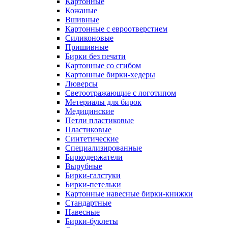
Картонные
Кожаные
Вшивные
Картонные с евроотверстием
Силиконовые
Пришивные
Бирки без печати
Картонные со сгибом
Картонные бирки-хедеры
Люверсы
Светоотражающие с логотипом
Метериалы для бирок
Медицинские
Петли пластиковые
Пластиковые
Синтетические
Специализированные
Биркодержатели
Вырубные
Бирки-галстуки
Бирки-петельки
Картонные навесные бирки-книжки
Стандартные
Навесные
Бирки-буклеты