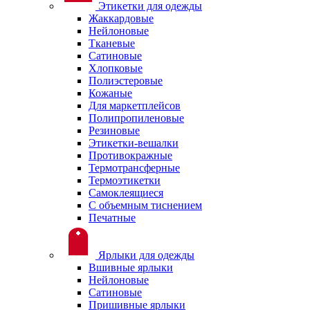
Этикетки для одежды
Жаккардовые
Нейлоновые
Тканевые
Сатиновые
Хлопковые
Полиэстеровые
Кожаные
Для маркетплейсов
Полипропиленовые
Резиновые
Этикетки-вешалки
Противокражные
Термотрансферные
Термоэтикетки
Самоклеящиеся
С объемным тиснением
Печатные
Ярлыки для одежды
Вшивные ярлыки
Нейлоновые
Сатиновые
Пришивные ярлыки