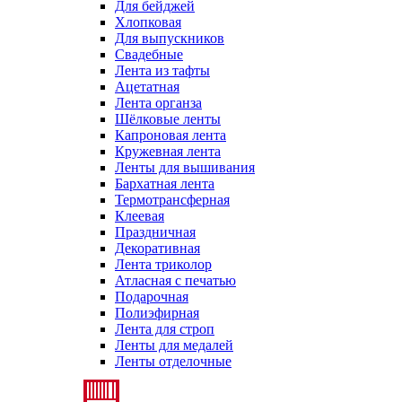
Для бейджей
Хлопковая
Для выпускников
Свадебные
Лента из тафты
Ацетатная
Лента органза
Шёлковые ленты
Капроновая лента
Кружевная лента
Ленты для вышивания
Бархатная лента
Термотрансферная
Клеевая
Праздничная
Декоративная
Лента триколор
Атласная с печатью
Подарочная
Полиэфирная
Лента для строп
Ленты для медалей
Ленты отделочные