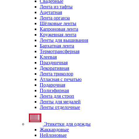
Свадебные
Лента из тафты
Ацетатная
Лента органза
Шёлковые ленты
Капроновая лента
Кружевная лента
Ленты для вышивания
Бархатная лента
Термотрансферная
Клеевая
Праздничная
Декоративная
Лента триколор
Атласная с печатью
Подарочная
Полиэфирная
Лента для строп
Ленты для медалей
Ленты отделочные
Этикетки для одежды
Жаккардовые
Нейлоновые