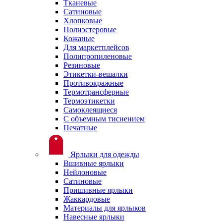
Тканевые
Сатиновые
Хлопковые
Полиэстеровые
Кожаные
Для маркетплейсов
Полипропиленовые
Резиновые
Этикетки-вешалки
Противокражные
Термотрансферные
Термоэтикетки
Самоклеящиеся
С объемным тиснением
Печатные
Ярлыки для одежды
Вшивные ярлыки
Нейлоновые
Сатиновые
Пришивные ярлыки
Жаккардовые
Материалы для ярлыков
Навесные ярлыки