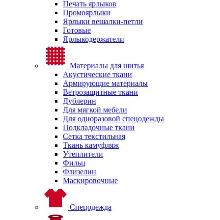
Печать ярлыков
Промоярлыки
Ярлыки вешалки-петли
Готовые
Ярлыкодержатели
Материалы для шитья
Акустические ткани
Армирующие материалы
Ветрозащитные ткани
Дублерин
Для мягкой мебели
Для одноразовой спецодежды
Подкладочные ткани
Сетка текстильная
Ткань камуфляж
Утеплители
Фильц
Флизелин
Маскировочные
Спецодежда