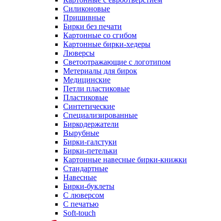
Силиконовые
Пришивные
Бирки без печати
Картонные со сгибом
Картонные бирки-хедеры
Люверсы
Светоотражающие с логотипом
Метериалы для бирок
Медицинские
Петли пластиковые
Пластиковые
Синтетические
Специализированные
Биркодержатели
Вырубные
Бирки-галстуки
Бирки-петельки
Картонные навесные бирки-книжки
Стандартные
Навесные
Бирки-буклеты
С люверсом
С печатью
Soft-touch