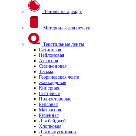
Лейблы на одежду
Материалы для печати
Текстильные ленты
Сатиновая
Нейлоновая
Атласная
Силиконовая
Тесьма
Георгиевская лента
Жаккардовая
Киперная
Ситцевые
Полиэстеровые
Репсовая
Матрасная
Ременная
Для бейджей
Хлопковая
Для выпускников