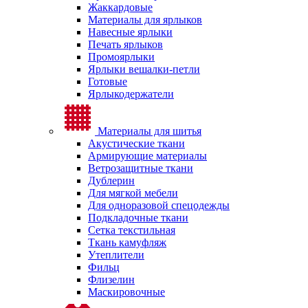
Жаккардовые
Материалы для ярлыков
Навесные ярлыки
Печать ярлыков
Промоярлыки
Ярлыки вешалки-петли
Готовые
Ярлыкодержатели
Материалы для шитья
Акустические ткани
Армирующие материалы
Ветрозащитные ткани
Дублерин
Для мягкой мебели
Для одноразовой спецодежды
Подкладочные ткани
Сетка текстильная
Ткань камуфляж
Утеплители
Фильц
Флизелин
Маскировочные