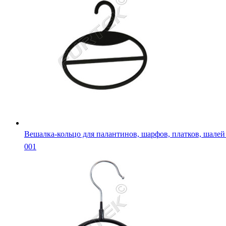
Вешалка-кольцо для палантинов, шарфов, платков, шале
001