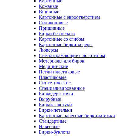
Картонные
Кожаные
Вшивные
Картонные с евроотверстием
Силиконовые
Пришивные
Бирки без печати
Картонные со сгибом
Картонные бирки-хедеры
Люверсы
Светоотражающие с логотипом
Метериалы для бирок
Медицинские
Петли пластиковые
Пластиковые
Синтетические
Специализированные
Биркодержатели
Вырубные
Бирки-галстуки
Бирки-петельки
Картонные навесные бирки-книжки
Стандартные
Навесные
Бирки-буклеты