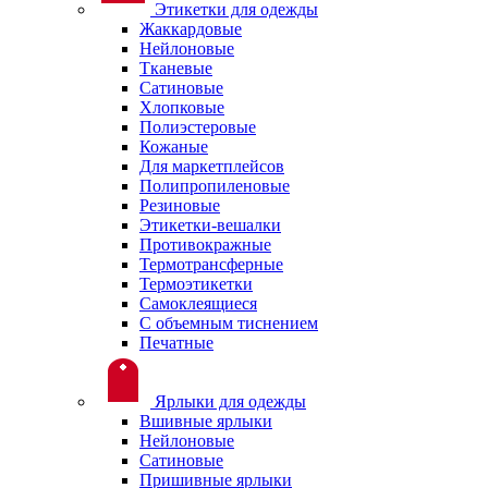
Этикетки для одежды
Жаккардовые
Нейлоновые
Тканевые
Сатиновые
Хлопковые
Полиэстеровые
Кожаные
Для маркетплейсов
Полипропиленовые
Резиновые
Этикетки-вешалки
Противокражные
Термотрансферные
Термоэтикетки
Самоклеящиеся
С объемным тиснением
Печатные
Ярлыки для одежды
Вшивные ярлыки
Нейлоновые
Сатиновые
Пришивные ярлыки