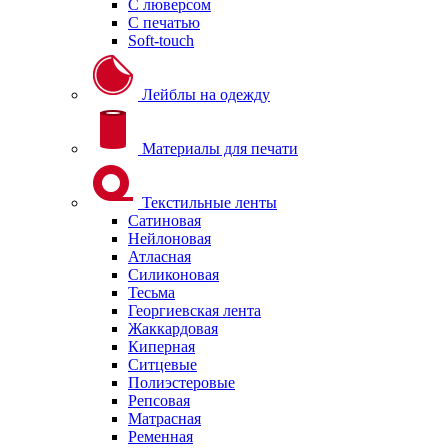
С люверсом
С печатью
Soft-touch
Лейблы на одежду
Материалы для печати
Текстильные ленты
Сатиновая
Нейлоновая
Атласная
Силиконовая
Тесьма
Георгиевская лента
Жаккардовая
Киперная
Ситцевые
Полиэстеровые
Репсовая
Матрасная
Ременная