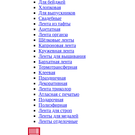
Для бейджей
Хлопковая
Для выпускников
Свадебные
Лента из тафты
Ацетатная
Лента органза
Шёлковые ленты
Капроновая лента
Кружевная лента
Ленты для вышивания
Бархатная лента
Термотрансферная
Клеевая
Праздничная
Декоративная
Лента триколор
Атласная с печатью
Подарочная
Полиэфирная
Лента для строп
Ленты для медалей
Ленты отделочные