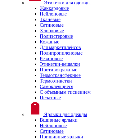
Этикетки для одежды
Жаккардовые
Нейлоновые
Тканевые
Сатиновые
Хлопковые
Полиэстеровые
Кожаные
Для маркетплейсов
Полипропиленовые
Резиновые
Этикетки-вешалки
Противокражные
Термотрансферные
Термоэтикетки
Самоклеящиеся
С объемным тиснением
Печатные
Ярлыки для одежды
Вшивные ярлыки
Нейлоновые
Сатиновые
Пришивные ярлыки