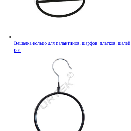
Вешалка-кольцо для палантинов, шарфов, платков, шале
001