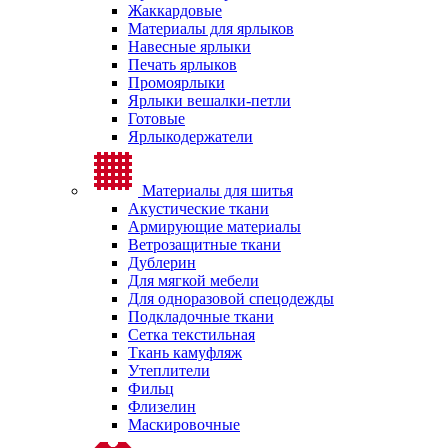
Жаккардовые
Материалы для ярлыков
Навесные ярлыки
Печать ярлыков
Промоярлыки
Ярлыки вешалки-петли
Готовые
Ярлыкодержатели
Материалы для шитья
Акустические ткани
Армирующие материалы
Ветрозащитные ткани
Дублерин
Для мягкой мебели
Для одноразовой спецодежды
Подкладочные ткани
Сетка текстильная
Ткань камуфляж
Утеплители
Фильц
Флизелин
Маскировочные