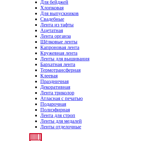
Для бейджей
Хлопковая
Для выпускников
Свадебные
Лента из тафты
Ацетатная
Лента органза
Шёлковые ленты
Капроновая лента
Кружевная лента
Ленты для вышивания
Бархатная лента
Термотрансферная
Клеевая
Праздничная
Декоративная
Лента триколор
Атласная с печатью
Подарочная
Полиэфирная
Лента для строп
Ленты для медалей
Ленты отделочные