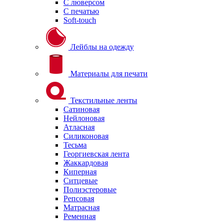
С люверсом
С печатью
Soft-touch
Лейблы на одежду
Материалы для печати
Текстильные ленты
Сатиновая
Нейлоновая
Атласная
Силиконовая
Тесьма
Георгиевская лента
Жаккардовая
Киперная
Ситцевые
Полиэстеровые
Репсовая
Матрасная
Ременная