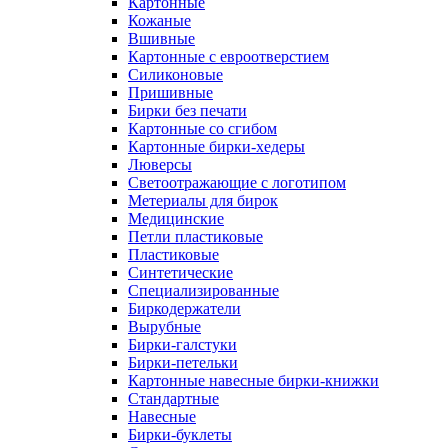
Картонные
Кожаные
Вшивные
Картонные с евроотверстием
Силиконовые
Пришивные
Бирки без печати
Картонные со сгибом
Картонные бирки-хедеры
Люверсы
Светоотражающие с логотипом
Метериалы для бирок
Медицинские
Петли пластиковые
Пластиковые
Синтетические
Специализированные
Биркодержатели
Вырубные
Бирки-галстуки
Бирки-петельки
Картонные навесные бирки-книжки
Стандартные
Навесные
Бирки-буклеты