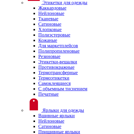
Этикетки для одежды
Жаккардовые
Нейлоновые
Тканевые
Сатиновые
Хлопковые
Полиэстеровые
Кожаные
Для маркетплейсов
Полипропиленовые
Резиновые
Этикетки-вешалки
Противокражные
Термотрансферные
Термоэтикетки
Самоклеящиеся
С объемным тиснением
Печатные
Ярлыки для одежды
Вшивные ярлыки
Нейлоновые
Сатиновые
Пришивные ярлыки