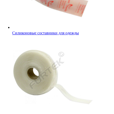
Полупрозрачная лента силиконовая в рулоне 50 м, 100 м