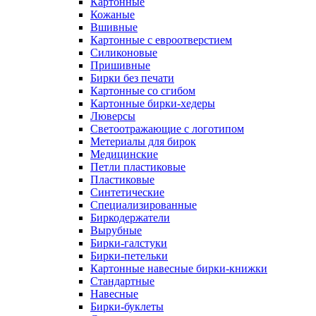
Картонные
Кожаные
Вшивные
Картонные с евроотверстием
Силиконовые
Пришивные
Бирки без печати
Картонные со сгибом
Картонные бирки-хедеры
Люверсы
Светоотражающие с логотипом
Метериалы для бирок
Медицинские
Петли пластиковые
Пластиковые
Синтетические
Специализированные
Биркодержатели
Вырубные
Бирки-галстуки
Бирки-петельки
Картонные навесные бирки-книжки
Стандартные
Навесные
Бирки-буклеты