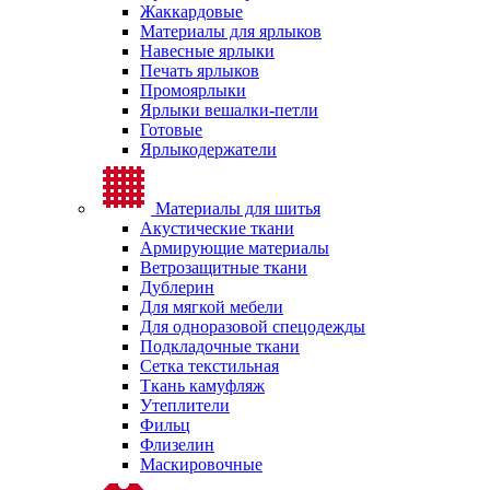
Жаккардовые
Материалы для ярлыков
Навесные ярлыки
Печать ярлыков
Промоярлыки
Ярлыки вешалки-петли
Готовые
Ярлыкодержатели
Материалы для шитья
Акустические ткани
Армирующие материалы
Ветрозащитные ткани
Дублерин
Для мягкой мебели
Для одноразовой спецодежды
Подкладочные ткани
Сетка текстильная
Ткань камуфляж
Утеплители
Фильц
Флизелин
Маскировочные