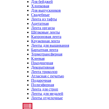
Для бейджей
Хлопковая
Для выпускников
Свадебные
Лента из тафты
Ацетатная
Лента органза
Шёлковые ленты
Капроновая лента
Кружевная лента
Ленты для вышивания
Бархатная лента
Термотрансферная
Клеевая
Праздничная
Декоративная
Лента триколор
Атласная с печатью
Подарочная
Полиэфирная
Лента для строп
Ленты для медалей
Ленты отделочные