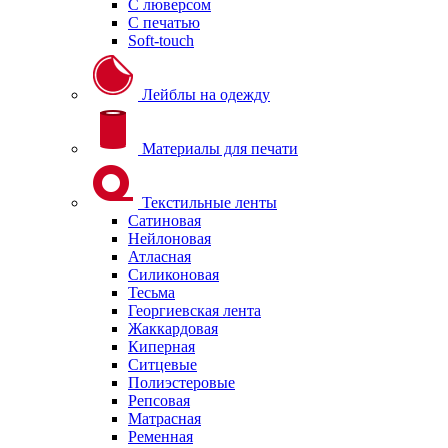
С люверсом
С печатью
Soft-touch
Лейблы на одежду
Материалы для печати
Текстильные ленты
Сатиновая
Нейлоновая
Атласная
Силиконовая
Тесьма
Георгиевская лента
Жаккардовая
Киперная
Ситцевые
Полиэстеровые
Репсовая
Матрасная
Ременная