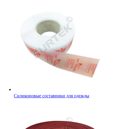
Тесьма вязаная окантовочная