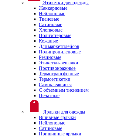
Этикетки для одежды
Жаккардовые
Нейлоновые
Тканевые
Сатиновые
Хлопковые
Полиэстеровые
Кожаные
Для маркетплейсов
Полипропиленовые
Резиновые
Этикетки-вешалки
Противокражные
Термотрансферные
Термоэтикетки
Самоклеящиеся
С объемным тиснением
Печатные
Ярлыки для одежды
Вшивные ярлыки
Нейлоновые
Сатиновые
Пришивные ярлыки