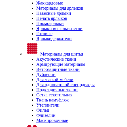
Жаккардовые
Материалы для ярлыков
Навесные ярлыки
Печать ярлыков
Промоярлыки
Ярлыки вешалки-петли
Готовые
Ярлыкодержатели
Материалы для шитья
Акустические ткани
Армирующие материалы
Ветрозащитные ткани
Дублерин
Для мягкой мебели
Для одноразовой спецодежды
Подкладочные ткани
Сетка текстильная
Ткань камуфляж
Утеплители
Фильц
Флизелин
Маскировочные