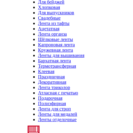
Для бейджей
Хлопковая
Для выпускников
Свадебные
Лента из тафты
Ацетатная
Лента органза
Шёлковые ленты
Капроновая лента
Кружевная лента
Ленты для вышивания
Бархатная лента
Термотрансферная
Клеевая
Праздничная
Декоративная
Лента триколор
Атласная с печатью
Подарочная
Полиэфирная
Лента для строп
Ленты для медалей
Ленты отделочные