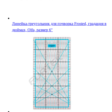
Линейка-треугольник для пэчворка Frosted, градация в
дюймах, Olfa, размер 6"