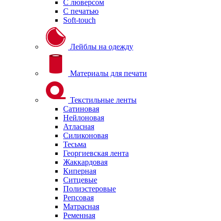
С люверсом
С печатью
Soft-touch
Лейблы на одежду
Материалы для печати
Текстильные ленты
Сатиновая
Нейлоновая
Атласная
Силиконовая
Тесьма
Георгиевская лента
Жаккардовая
Киперная
Ситцевые
Полиэстеровые
Репсовая
Матрасная
Ременная