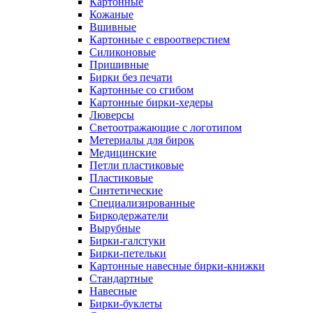
Картонные
Кожаные
Вшивные
Картонные с евроотверстием
Силиконовые
Пришивные
Бирки без печати
Картонные со сгибом
Картонные бирки-хедеры
Люверсы
Светоотражающие с логотипом
Метериалы для бирок
Медицинские
Петли пластиковые
Пластиковые
Синтетические
Специализированные
Биркодержатели
Вырубные
Бирки-галстуки
Бирки-петельки
Картонные навесные бирки-книжки
Стандартные
Навесные
Бирки-буклеты