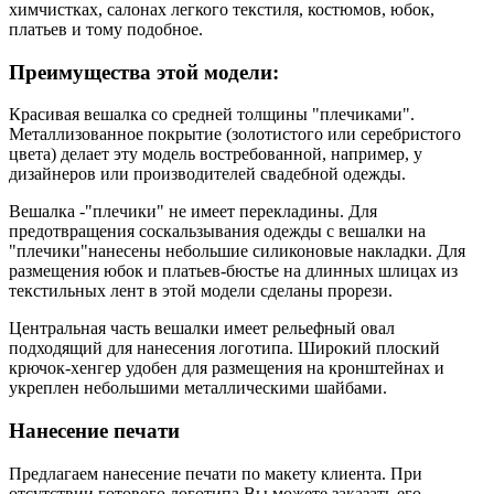
химчистках, салонах легкого текстиля, костюмов, юбок,
платьев и тому подобное.
Преимущества этой модели:
Красивая вешалка со средней толщины "плечиками".
Металлизованное покрытие (золотистого или серебристого
цвета) делает эту модель востребованной, например, у
дизайнеров или производителей свадебной одежды.
Вешалка -"плечики" не имеет перекладины. Для
предотвращения соскальзывания одежды с вешалки на
"плечики"нанесены небольшие силиконовые накладки. Для
размещения юбок и платьев-бюстье на длинных шлицах из
текстильных лент в этой модели сделаны прорези.
Центральная часть вешалки имеет рельефный овал
подходящий для нанесения логотипа. Широкий плоский
крючок-хенгер удобен для размещения на кронштейнах и
укреплен небольшими металлическими шайбами.
Нанесение печати
Предлагаем нанесение печати по макету клиента. При
отсутствии готового логотипа Вы можете заказать его