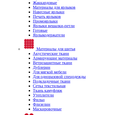
Жаккардовые
Материалы для ярлыков
Навесные ярлыки
Печать ярлыков
Промоярлыки
Ярлыки вешалки-петли
Готовые
Ярлыкодержатели
Материалы для шитья
Акустические ткани
Армирующие материалы
Ветрозащитные ткани
Дублерин
Для мягкой мебели
Для одноразовой спецодежды
Подкладочные ткани
Сетка текстильная
Ткань камуфляж
Утеплители
Фильц
Флизелин
Маскировочные