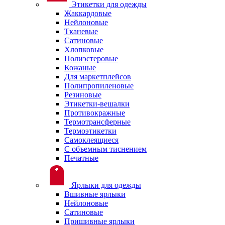
Этикетки для одежды
Жаккардовые
Нейлоновые
Тканевые
Сатиновые
Хлопковые
Полиэстеровые
Кожаные
Для маркетплейсов
Полипропиленовые
Резиновые
Этикетки-вешалки
Противокражные
Термотрансферные
Термоэтикетки
Самоклеящиеся
С объемным тиснением
Печатные
Ярлыки для одежды
Вшивные ярлыки
Нейлоновые
Сатиновые
Пришивные ярлыки