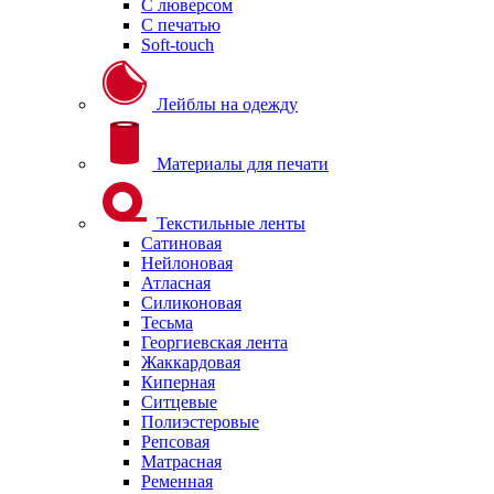
С люверсом
С печатью
Soft-touch
Лейблы на одежду
Материалы для печати
Текстильные ленты
Сатиновая
Нейлоновая
Атласная
Силиконовая
Тесьма
Георгиевская лента
Жаккардовая
Киперная
Ситцевые
Полиэстеровые
Репсовая
Матрасная
Ременная