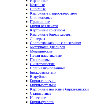
Картонные
Кожаные
Вшивные
Картонные с евроотверстием
Силиконовые
Пришивные
Бирки без печати
Картонные со сгибом
Картонные бирки-хедеры
Люверсы
Светоотражающие с логотипом
Метериалы для бирок
Медицинские
Петли пластиковые
Пластиковые
Синтетические
Специализированные
Биркодержатели
Вырубные
Бирки-галстуки
Бирки-петельки
Картонные навесные бирки-книжки
Стандартные
Навесные
Бирки-буклеты