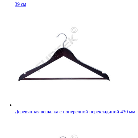
39 см
Деревянная вешалка с поперечной перекладиной 430 мм