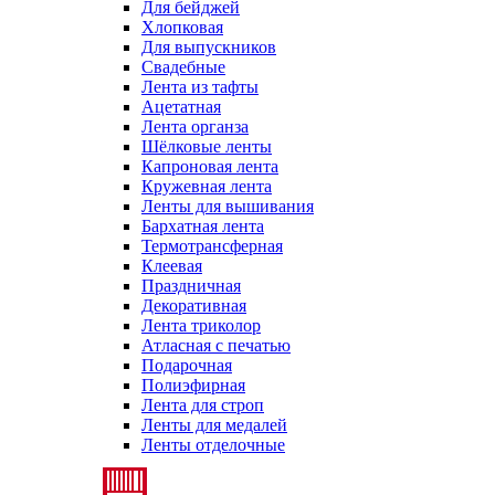
Для бейджей
Хлопковая
Для выпускников
Свадебные
Лента из тафты
Ацетатная
Лента органза
Шёлковые ленты
Капроновая лента
Кружевная лента
Ленты для вышивания
Бархатная лента
Термотрансферная
Клеевая
Праздничная
Декоративная
Лента триколор
Атласная с печатью
Подарочная
Полиэфирная
Лента для строп
Ленты для медалей
Ленты отделочные