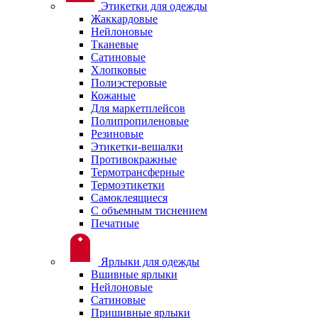
Этикетки для одежды
Жаккардовые
Нейлоновые
Тканевые
Сатиновые
Хлопковые
Полиэстеровые
Кожаные
Для маркетплейсов
Полипропиленовые
Резиновые
Этикетки-вешалки
Противокражные
Термотрансферные
Термоэтикетки
Самоклеящиеся
С объемным тиснением
Печатные
Ярлыки для одежды
Вшивные ярлыки
Нейлоновые
Сатиновые
Пришивные ярлыки