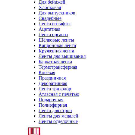
Для бейджей
Хлопковая
Для выпускников
Свадебные
Лента из тафты
Ацетатная
Лента органза
Шёлковые ленты
Капроновая лента
Кружевная лента
Ленты для вышивания
Бархатная лента
Термотрансферная
Клеевая
Праздничная
Декоративная
Лента триколор
Атласная с печатью
Подарочная
Полиэфирная
Лента для строп
Ленты для медалей
Ленты отделочные