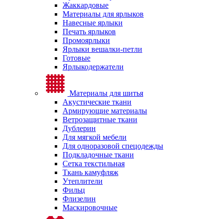
Жаккардовые
Материалы для ярлыков
Навесные ярлыки
Печать ярлыков
Промоярлыки
Ярлыки вешалки-петли
Готовые
Ярлыкодержатели
Материалы для шитья
Акустические ткани
Армирующие материалы
Ветрозащитные ткани
Дублерин
Для мягкой мебели
Для одноразовой спецодежды
Подкладочные ткани
Сетка текстильная
Ткань камуфляж
Утеплители
Фильц
Флизелин
Маскировочные