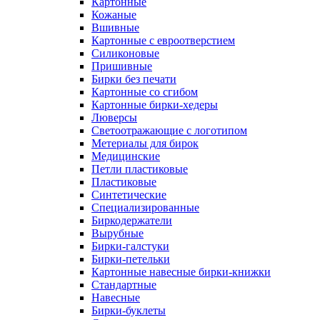
Картонные
Кожаные
Вшивные
Картонные с евроотверстием
Силиконовые
Пришивные
Бирки без печати
Картонные со сгибом
Картонные бирки-хедеры
Люверсы
Светоотражающие с логотипом
Метериалы для бирок
Медицинские
Петли пластиковые
Пластиковые
Синтетические
Специализированные
Биркодержатели
Вырубные
Бирки-галстуки
Бирки-петельки
Картонные навесные бирки-книжки
Стандартные
Навесные
Бирки-буклеты