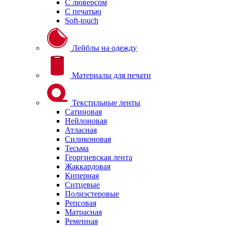
С люверсом
С печатью
Soft-touch
Лейблы на одежду
Материалы для печати
Текстильные ленты
Сатиновая
Нейлоновая
Атласная
Силиконовая
Тесьма
Георгиевская лента
Жаккардовая
Киперная
Ситцевые
Полиэстеровые
Репсовая
Матрасная
Ременная