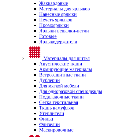
Жаккардовые
Материалы для ярлыков
Навесные ярлыки
Печать ярлыков
Промоярлыки
Ярлыки вешалки-петли
Готовые
Ярлыкодержатели
Материалы для шитья
Акустические ткани
Армирующие материалы
Ветрозащитные ткани
Дублерин
Для мягкой мебели
Для одноразовой спецодежды
Подкладочные ткани
Сетка текстильная
Ткань камуфляж
Утеплители
Фильц
Флизелин
Маскировочные