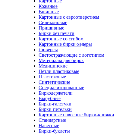
Картонные
Кожаные
Вшивные
Картонные с евроотверстием
Силиконовые
Пришивные
Бирки без печати
Картонные со сгибом
Картонные бирки-хедеры
Люверсы
Светоотражающие с логотипом
Метериалы для бирок
Медицинские
Петли пластиковые
Пластиковые
Синтетические
Специализированные
Биркодержатели
Вырубные
Бирки-галстуки
Бирки-петельки
Картонные навесные бирки-книжки
Стандартные
Навесные
Бирки-буклеты