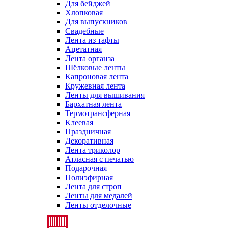
Для бейджей
Хлопковая
Для выпускников
Свадебные
Лента из тафты
Ацетатная
Лента органза
Шёлковые ленты
Капроновая лента
Кружевная лента
Ленты для вышивания
Бархатная лента
Термотрансферная
Клеевая
Праздничная
Декоративная
Лента триколор
Атласная с печатью
Подарочная
Полиэфирная
Лента для строп
Ленты для медалей
Ленты отделочные