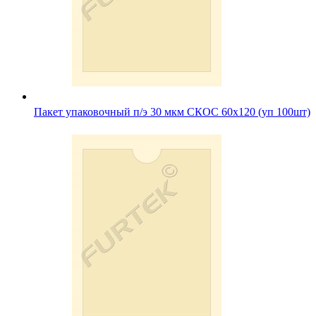
Пакет упаковочный п/э 30 мкм СКОС 60х120 (уп 100шт)