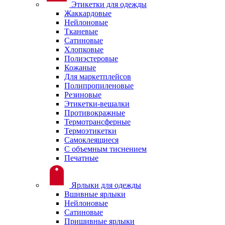
Этикетки для одежды
Жаккардовые
Нейлоновые
Тканевые
Сатиновые
Хлопковые
Полиэстеровые
Кожаные
Для маркетплейсов
Полипропиленовые
Резиновые
Этикетки-вешалки
Противокражные
Термотрансферные
Термоэтикетки
Самоклеящиеся
С объемным тиснением
Печатные
Ярлыки для одежды
Вшивные ярлыки
Нейлоновые
Сатиновые
Пришивные ярлыки