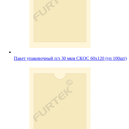
Пакет упаковочный п/э 30 мкм СКОС 60х120 (уп 100шт)