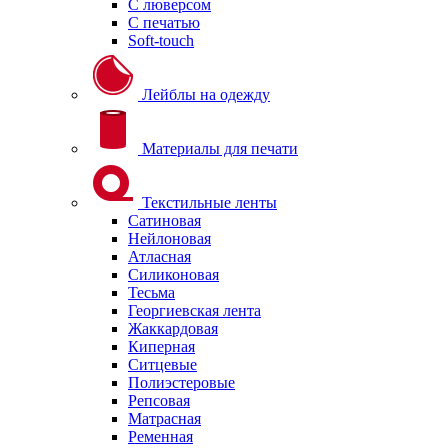
С люверсом
С печатью
Soft-touch
Лейблы на одежду
Материалы для печати
Текстильные ленты
Сатиновая
Нейлоновая
Атласная
Силиконовая
Тесьма
Георгиевская лента
Жаккардовая
Киперная
Ситцевые
Полиэстеровые
Репсовая
Матрасная
Ременная