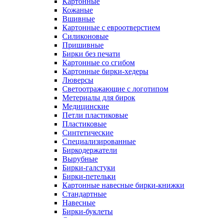
Картонные
Кожаные
Вшивные
Картонные с евроотверстием
Силиконовые
Пришивные
Бирки без печати
Картонные со сгибом
Картонные бирки-хедеры
Люверсы
Светоотражающие с логотипом
Метериалы для бирок
Медицинские
Петли пластиковые
Пластиковые
Синтетические
Специализированные
Биркодержатели
Вырубные
Бирки-галстуки
Бирки-петельки
Картонные навесные бирки-книжки
Стандартные
Навесные
Бирки-буклеты