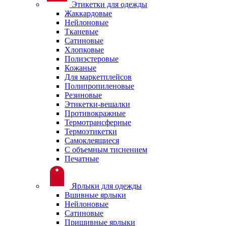
Этикетки для одежды
Жаккардовые
Нейлоновые
Тканевые
Сатиновые
Хлопковые
Полиэстеровые
Кожаные
Для маркетплейсов
Полипропиленовые
Резиновые
Этикетки-вешалки
Противокражные
Термотрансферные
Термоэтикетки
Самоклеящиеся
С объемным тиснением
Печатные
Ярлыки для одежды
Вшивные ярлыки
Нейлоновые
Сатиновые
Пришивные ярлыки