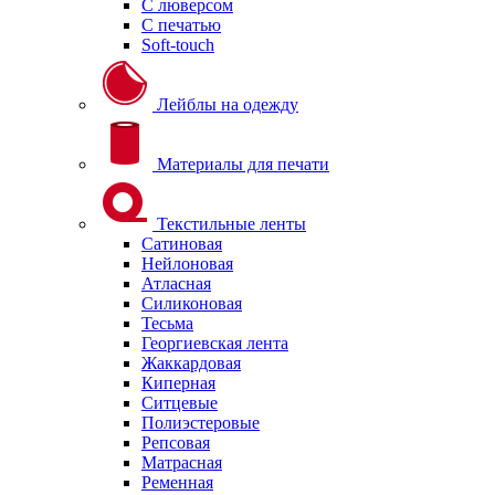
С люверсом
С печатью
Soft-touch
Лейблы на одежду
Материалы для печати
Текстильные ленты
Сатиновая
Нейлоновая
Атласная
Силиконовая
Тесьма
Георгиевская лента
Жаккардовая
Киперная
Ситцевые
Полиэстеровые
Репсовая
Матрасная
Ременная