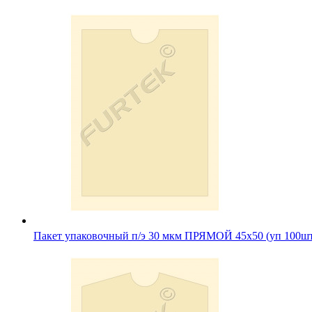
Пакет упаковочный п/э 30 мкм ПРЯМОЙ 45х50 (уп 100ш