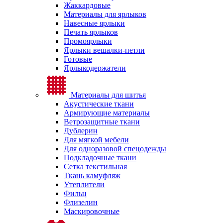
Жаккардовые
Материалы для ярлыков
Навесные ярлыки
Печать ярлыков
Промоярлыки
Ярлыки вешалки-петли
Готовые
Ярлыкодержатели
Материалы для шитья
Акустические ткани
Армирующие материалы
Ветрозащитные ткани
Дублерин
Для мягкой мебели
Для одноразовой спецодежды
Подкладочные ткани
Сетка текстильная
Ткань камуфляж
Утеплители
Фильц
Флизелин
Маскировочные