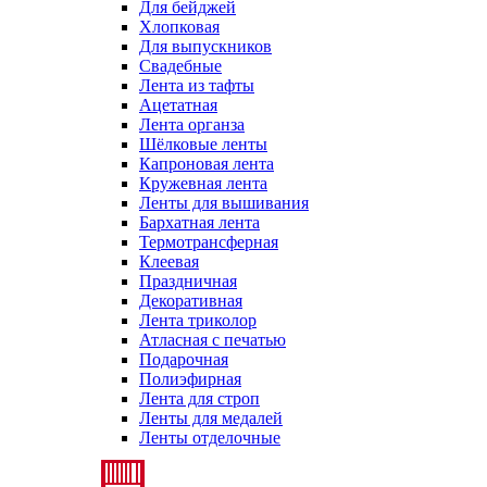
Для бейджей
Хлопковая
Для выпускников
Свадебные
Лента из тафты
Ацетатная
Лента органза
Шёлковые ленты
Капроновая лента
Кружевная лента
Ленты для вышивания
Бархатная лента
Термотрансферная
Клеевая
Праздничная
Декоративная
Лента триколор
Атласная с печатью
Подарочная
Полиэфирная
Лента для строп
Ленты для медалей
Ленты отделочные