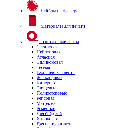
Лейблы на одежду
Материалы для печати
Текстильные ленты
Сатиновая
Нейлоновая
Атласная
Силиконовая
Тесьма
Георгиевская лента
Жаккардовая
Киперная
Ситцевые
Полиэстеровые
Репсовая
Матрасная
Ременная
Для бейджей
Хлопковая
Для выпускников