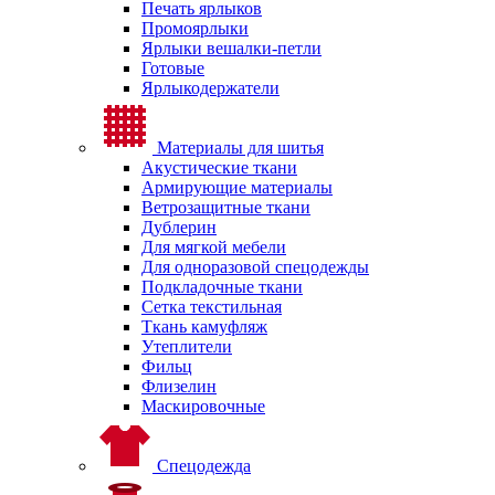
Печать ярлыков
Промоярлыки
Ярлыки вешалки-петли
Готовые
Ярлыкодержатели
Материалы для шитья
Акустические ткани
Армирующие материалы
Ветрозащитные ткани
Дублерин
Для мягкой мебели
Для одноразовой спецодежды
Подкладочные ткани
Сетка текстильная
Ткань камуфляж
Утеплители
Фильц
Флизелин
Маскировочные
Спецодежда