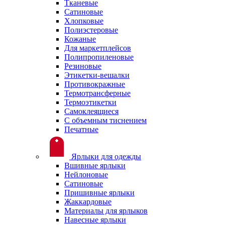
Тканевые
Сатиновые
Хлопковые
Полиэстеровые
Кожаные
Для маркетплейсов
Полипропиленовые
Резиновые
Этикетки-вешалки
Противокражные
Термотрансферные
Термоэтикетки
Самоклеящиеся
С объемным тиснением
Печатные
Ярлыки для одежды
Вшивные ярлыки
Нейлоновые
Сатиновые
Пришивные ярлыки
Жаккардовые
Материалы для ярлыков
Навесные ярлыки