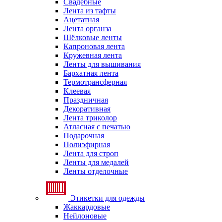
Свадебные
Лента из тафты
Ацетатная
Лента органза
Шёлковые ленты
Капроновая лента
Кружевная лента
Ленты для вышивания
Бархатная лента
Термотрансферная
Клеевая
Праздничная
Декоративная
Лента триколор
Атласная с печатью
Подарочная
Полиэфирная
Лента для строп
Ленты для медалей
Ленты отделочные
Этикетки для одежды
Жаккардовые
Нейлоновые