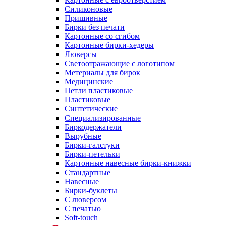
Силиконовые
Пришивные
Бирки без печати
Картонные со сгибом
Картонные бирки-хедеры
Люверсы
Светоотражающие с логотипом
Метериалы для бирок
Медицинские
Петли пластиковые
Пластиковые
Синтетические
Специализированные
Биркодержатели
Вырубные
Бирки-галстуки
Бирки-петельки
Картонные навесные бирки-книжки
Стандартные
Навесные
Бирки-буклеты
С люверсом
С печатью
Soft-touch