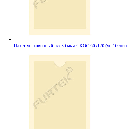
Пакет упаковочный п/э 30 мкм СКОС 60х120 (уп 100шт)