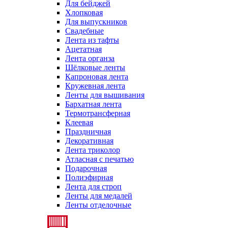
Для бейджей
Хлопковая
Для выпускников
Свадебные
Лента из тафты
Ацетатная
Лента органза
Шёлковые ленты
Капроновая лента
Кружевная лента
Ленты для вышивания
Бархатная лента
Термотрансферная
Клеевая
Праздничная
Декоративная
Лента триколор
Атласная с печатью
Подарочная
Полиэфирная
Лента для строп
Ленты для медалей
Ленты отделочные