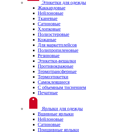
Этикетки для одежды
Жаккардовые
Нейлоновые
Тканевые
Сатиновые
Хлопковые
Полиэстеровые
Кожаные
Для маркетплейсов
Полипропиленовые
Резиновые
Этикетки-вешалки
Противокражные
Термотрансферные
Термоэтикетки
Самоклеящиеся
С объемным тиснением
Печатные
Ярлыки для одежды
Вшивные ярлыки
Нейлоновые
Сатиновые
Пришивные ярлыки