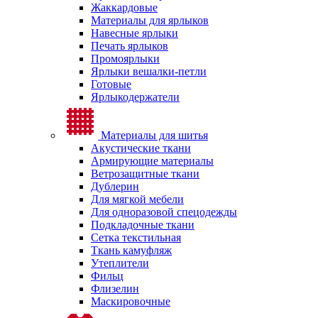
Жаккардовые
Материалы для ярлыков
Навесные ярлыки
Печать ярлыков
Промоярлыки
Ярлыки вешалки-петли
Готовые
Ярлыкодержатели
Материалы для шитья
Акустические ткани
Армирующие материалы
Ветрозащитные ткани
Дублерин
Для мягкой мебели
Для одноразовой спецодежды
Подкладочные ткани
Сетка текстильная
Ткань камуфляж
Утеплители
Фильц
Флизелин
Маскировочные