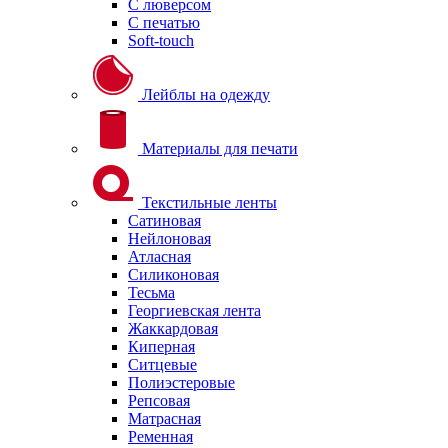
С люверсом
С печатью
Soft-touch
Лейблы на одежду
Материалы для печати
Текстильные ленты
Сатиновая
Нейлоновая
Атласная
Силиконовая
Тесьма
Георгиевская лента
Жаккардовая
Киперная
Ситцевые
Полиэстеровые
Репсовая
Матрасная
Ременная