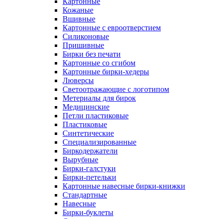
Картонные
Кожаные
Вшивные
Картонные с евроотверстием
Силиконовые
Пришивные
Бирки без печати
Картонные со сгибом
Картонные бирки-хедеры
Люверсы
Светоотражающие с логотипом
Метериалы для бирок
Медицинские
Петли пластиковые
Пластиковые
Синтетические
Специализированные
Биркодержатели
Вырубные
Бирки-галстуки
Бирки-петельки
Картонные навесные бирки-книжки
Стандартные
Навесные
Бирки-буклеты