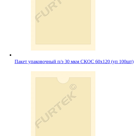
Пакет упаковочный п/э 30 мкм СКОС 60х120 (уп 100шт)