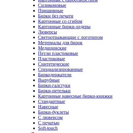
Силиконовые
Пришивные
Бирки без печати
Картонные со сгибом
Картонные бирки-хедеры
Люверсы
Светоотражающие с логотипом
Метериалы для бирок
Медицинские
Петли пластиковые
Пластиковые
Синтетические
Специализированные
Биркодержатели
Вырубные
Бирки-галстуки
Бирки-петельки
Картонные навесные бирки-книжки
Стандартные
Навесные
Бирки-буклеты
С люверсом
С печатью
Soft-touch