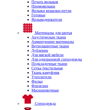
Печать ярлыков
Промоярлыки
Ярлыки вешалки-петли
Готовые
Ярлыкодержатели
Материалы для шитья
Акустические ткани
Армирующие материалы
Ветрозащитные ткани
Дублерин
Для мягкой мебели
Для одноразовой спецодежды
Подкладочные ткани
Сетка текстильная
Ткань камуфляж
Утеплители
Фильц
Флизелин
Маскировочные
Спецодежда