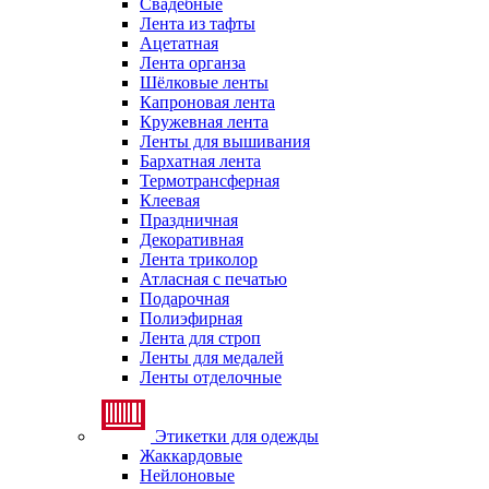
Свадебные
Лента из тафты
Ацетатная
Лента органза
Шёлковые ленты
Капроновая лента
Кружевная лента
Ленты для вышивания
Бархатная лента
Термотрансферная
Клеевая
Праздничная
Декоративная
Лента триколор
Атласная с печатью
Подарочная
Полиэфирная
Лента для строп
Ленты для медалей
Ленты отделочные
Этикетки для одежды
Жаккардовые
Нейлоновые