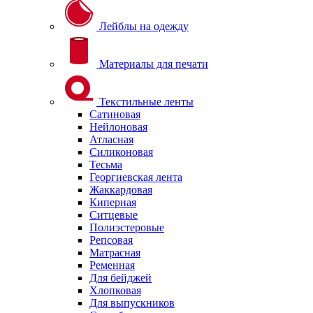
Лейблы на одежду
Материалы для печати
Текстильные ленты
Сатиновая
Нейлоновая
Атласная
Силиконовая
Тесьма
Георгиевская лента
Жаккардовая
Киперная
Ситцевые
Полиэстеровые
Репсовая
Матрасная
Ременная
Для бейджей
Хлопковая
Для выпускников