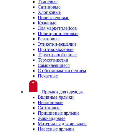
Тканевые
Сатиновые
Хлопковые
Полиэстеровые
Кожаные
Для маркетплейсов
Полипропиленовые
Резиновые
Этикетки-вешалки
Противокражные
Термотрансферные
Термоэтикетки
Самоклеящиеся
С объемным тиснением
Печатные
Ярлыки для одежды
Вшивные ярлыки
Нейлоновые
Сатиновые
Пришивные ярлыки
Жаккардовые
Материалы для ярлыков
Навесные ярлыки