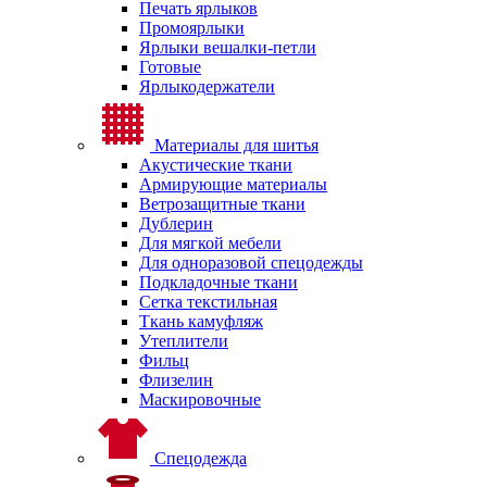
Печать ярлыков
Промоярлыки
Ярлыки вешалки-петли
Готовые
Ярлыкодержатели
Материалы для шитья
Акустические ткани
Армирующие материалы
Ветрозащитные ткани
Дублерин
Для мягкой мебели
Для одноразовой спецодежды
Подкладочные ткани
Сетка текстильная
Ткань камуфляж
Утеплители
Фильц
Флизелин
Маскировочные
Спецодежда