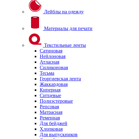
Лейблы на одежду
Материалы для печати
Текстильные ленты
Сатиновая
Нейлоновая
Атласная
Силиконовая
Тесьма
Георгиевская лента
Жаккардовая
Киперная
Ситцевые
Полиэстеровые
Репсовая
Матрасная
Ременная
Для бейджей
Хлопковая
Для выпускников