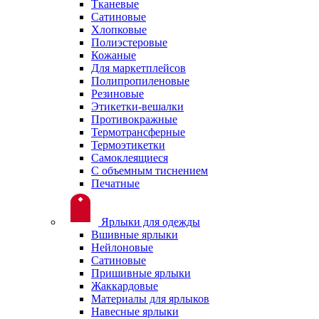
Тканевые
Сатиновые
Хлопковые
Полиэстеровые
Кожаные
Для маркетплейсов
Полипропиленовые
Резиновые
Этикетки-вешалки
Противокражные
Термотрансферные
Термоэтикетки
Самоклеящиеся
С объемным тиснением
Печатные
Ярлыки для одежды
Вшивные ярлыки
Нейлоновые
Сатиновые
Пришивные ярлыки
Жаккардовые
Материалы для ярлыков
Навесные ярлыки