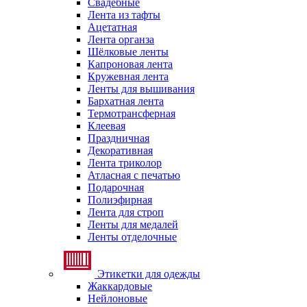
Свадебные
Лента из тафты
Ацетатная
Лента органза
Шёлковые ленты
Капроновая лента
Кружевная лента
Ленты для вышивания
Бархатная лента
Термотрансферная
Клеевая
Праздничная
Декоративная
Лента триколор
Атласная с печатью
Подарочная
Полиэфирная
Лента для строп
Ленты для медалей
Ленты отделочные
Этикетки для одежды
Жаккардовые
Нейлоновые