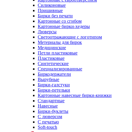
Силиконовые
Пришивные
Бирки без печати
Картонные со сгибом
Картонные бирки-хедеры
Люверсы
Светоотражающие с логотипом
Метериалы для бирок
Медицинские
Петли пластиковые
Пластиковые
Синтетические
Специализированные
Биркодержатели
Вырубные
Бирки-галстуки
Бирки-петельки
Картонные навесные бирки-книжки
Стандартные
Навесные
Бирки-буклеты
С люверсом
С печатью
Soft-touch