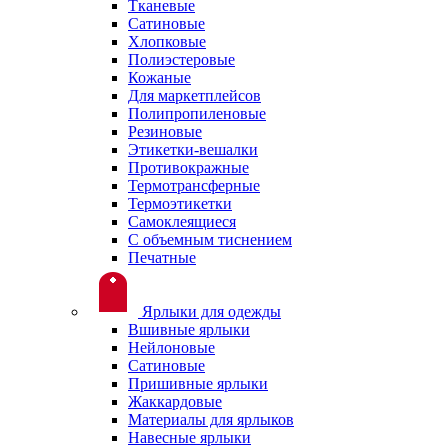
Тканевые
Сатиновые
Хлопковые
Полиэстеровые
Кожаные
Для маркетплейсов
Полипропиленовые
Резиновые
Этикетки-вешалки
Противокражные
Термотрансферные
Термоэтикетки
Самоклеящиеся
С объемным тиснением
Печатные
Ярлыки для одежды
Вшивные ярлыки
Нейлоновые
Сатиновые
Пришивные ярлыки
Жаккардовые
Материалы для ярлыков
Навесные ярлыки