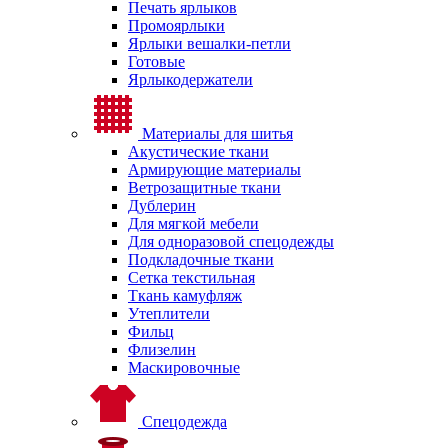
Печать ярлыков
Промоярлыки
Ярлыки вешалки-петли
Готовые
Ярлыкодержатели
Материалы для шитья
Акустические ткани
Армирующие материалы
Ветрозащитные ткани
Дублерин
Для мягкой мебели
Для одноразовой спецодежды
Подкладочные ткани
Сетка текстильная
Ткань камуфляж
Утеплители
Фильц
Флизелин
Маскировочные
Спецодежда