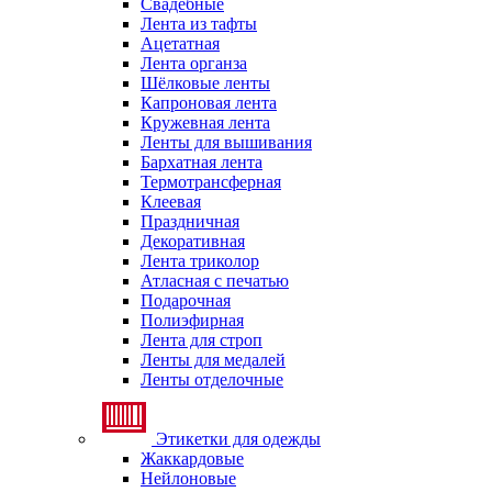
Свадебные
Лента из тафты
Ацетатная
Лента органза
Шёлковые ленты
Капроновая лента
Кружевная лента
Ленты для вышивания
Бархатная лента
Термотрансферная
Клеевая
Праздничная
Декоративная
Лента триколор
Атласная с печатью
Подарочная
Полиэфирная
Лента для строп
Ленты для медалей
Ленты отделочные
Этикетки для одежды
Жаккардовые
Нейлоновые