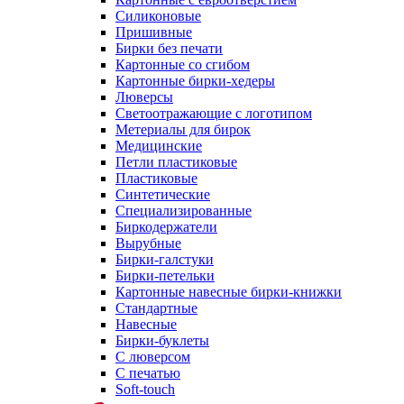
Силиконовые
Пришивные
Бирки без печати
Картонные со сгибом
Картонные бирки-хедеры
Люверсы
Светоотражающие с логотипом
Метериалы для бирок
Медицинские
Петли пластиковые
Пластиковые
Синтетические
Специализированные
Биркодержатели
Вырубные
Бирки-галстуки
Бирки-петельки
Картонные навесные бирки-книжки
Стандартные
Навесные
Бирки-буклеты
С люверсом
С печатью
Soft-touch