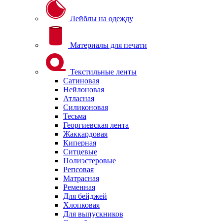
Лейблы на одежду
Материалы для печати
Текстильные ленты
Сатиновая
Нейлоновая
Атласная
Силиконовая
Тесьма
Георгиевская лента
Жаккардовая
Киперная
Ситцевые
Полиэстеровые
Репсовая
Матрасная
Ременная
Для бейджей
Хлопковая
Для выпускников