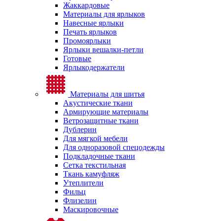
Жаккардовые
Материалы для ярлыков
Навесные ярлыки
Печать ярлыков
Промоярлыки
Ярлыки вешалки-петли
Готовые
Ярлыкодержатели
Материалы для шитья
Акустические ткани
Армирующие материалы
Ветрозащитные ткани
Дублерин
Для мягкой мебели
Для одноразовой спецодежды
Подкладочные ткани
Сетка текстильная
Ткань камуфляж
Утеплители
Фильц
Флизелин
Маскировочные