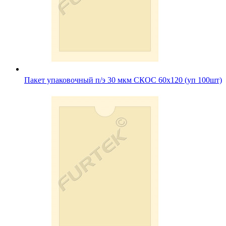
Пакет упаковочный п/э 30 мкм СКОС 60х120 (уп 100шт)