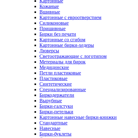
Картонные
Кожаные
Вшивные
Картонные с евроотверстием
Силиконовые
Пришивные
Бирки без печати
Картонные со сгибом
Картонные бирки-хедеры
Люверсы
Светоотражающие с логотипом
Метериалы для бирок
Медицинские
Петли пластиковые
Пластиковые
Синтетические
Специализированные
Биркодержатели
Вырубные
Бирки-галстуки
Бирки-петельки
Картонные навесные бирки-книжки
Стандартные
Навесные
Бирки-буклеты