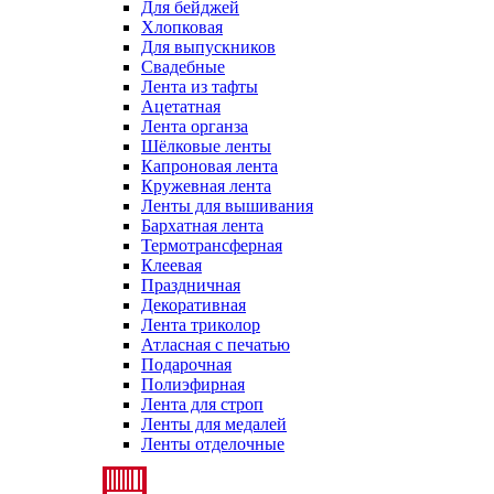
Для бейджей
Хлопковая
Для выпускников
Свадебные
Лента из тафты
Ацетатная
Лента органза
Шёлковые ленты
Капроновая лента
Кружевная лента
Ленты для вышивания
Бархатная лента
Термотрансферная
Клеевая
Праздничная
Декоративная
Лента триколор
Атласная с печатью
Подарочная
Полиэфирная
Лента для строп
Ленты для медалей
Ленты отделочные