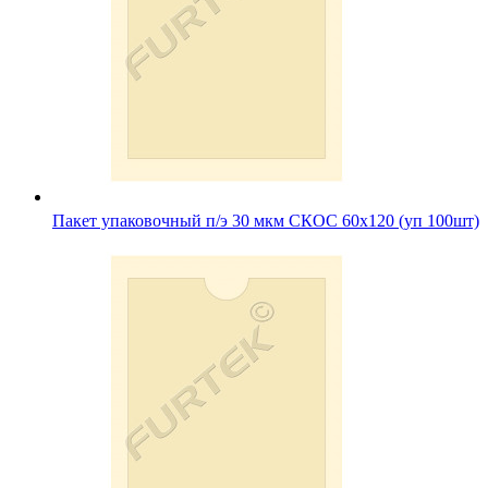
Пакет упаковочный п/э 30 мкм СКОС 60х120 (уп 100шт)