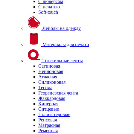
С люверсом
С печатью
Soft-touch
Лейблы на одежду
Материалы для печати
Текстильные ленты
Сатиновая
Нейлоновая
Атласная
Силиконовая
Тесьма
Георгиевская лента
Жаккардовая
Киперная
Ситцевые
Полиэстеровые
Репсовая
Матрасная
Ременная